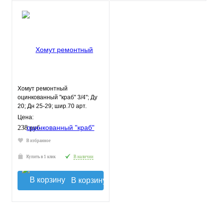
Хомут ремонтный
оцинкованный "краб" 3/4"; Ду
20; Дн 25-29; шир.70 арт.
17002
Цена:
238 руб.
В избранное
Купить в 1 клик
В наличии
В корзину