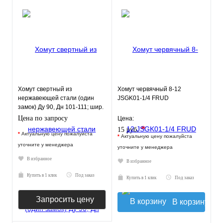
Хомут свертный из
Хомут червячный 8-12
нержавеющей стали (один
JSGK01-1/4 FRUD
замок) Ду 90, Дн 101-111; шир.
250 арт. 18301
Цена по запросу
Цена:
*
15 руб.
*
Актуальную цену пожалуйста
*
Актуальную цену пожалуйста
уточните у менеджера
уточните у менеджера
В избранное
В избранное
Купить в 1 клик
Под заказ
Купить в 1 клик
Под заказ
Запросить цену
В корзину