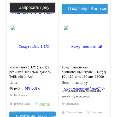
Запросить цену
В корзину
Хомут гайка 1 1/2" (49-53) с
Хомут ремонтный
резинкой+шпилька+дюбель
оцинкованный "краб" 3-1/2"; Дн
TAEN (90 шт/уп)
101-110; шир.150 арт. 17009
Цена по запросу
Цена:
46 руб.
*
Актуальную цену пожалуйста
В избранное
уточните у менеджера
Купить в 1 клик
В наличии
В избранное
Купить в 1 клик
Под заказ
В корзину