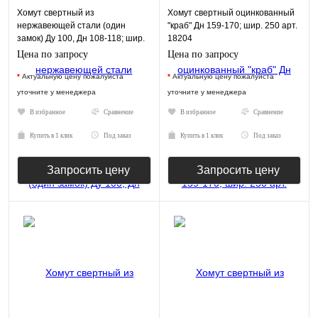
Хомут свертный из
Хомут свертный оцинкованный
нержавеющей стали (один
"краб" Дн 159-170; шир. 250 арт.
замок) Ду 100, Дн 108-118; шир.
18204
250 арт. 18302
Цена по запросу
Цена по запросу
*
Актуальную цену пожалуйста
*
Актуальную цену пожалуйста
уточните у менеджера
уточните у менеджера
В избранное
Сравнение
В избранное
Сравнение
Купить в 1 клик
Под заказ
Купить в 1 клик
Под заказ
Запросить цену
Запросить цену