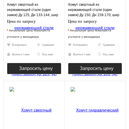
Хомут свертный из
Хомут свертный из
нержавеющей стали (один
нержавеющей стали (один
замок) Ду 125, Дн 133-144; шир.
замок) Ду 150, Дн 159-170; шир.
250 арт. 18303
250 арт. 18304
Цена по запросу
Цена по запросу
*
Актуальную цену пожалуйста
*
Актуальную цену пожалуйста
уточните у менеджера
уточните у менеджера
В избранное
Сравнение
В избранное
Сравнение
Купить в 1 клик
Под заказ
Купить в 1 клик
Под заказ
Запросить цену
Запросить цену