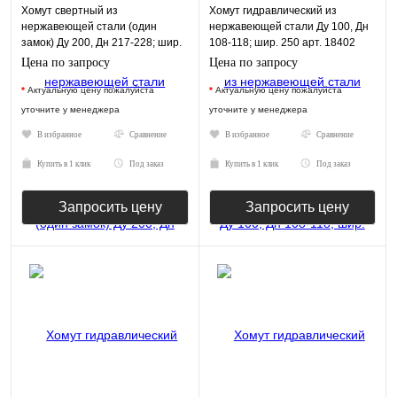
Хомут свертный из
Хомут гидравлический из
нержавеющей стали (один
нержавеющей стали Ду 100, Дн
замок) Ду 200, Дн 217-228; шир.
108-118; шир. 250 арт. 18402
250 арт. 18305
Цена по запросу
Цена по запросу
*
Актуальную цену пожалуйста
*
Актуальную цену пожалуйста
уточните у менеджера
уточните у менеджера
В избранное
Сравнение
В избранное
Сравнение
Купить в 1 клик
Под заказ
Купить в 1 клик
Под заказ
Запросить цену
Запросить цену