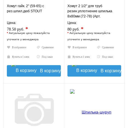
Хомут гайк. 2" (59-65) с
Хомут 2 1/2" для труб
рез.шпил.дюб STOUT
резин.уплотнение шпилька
8х80мм (72-78) (Арт.
8000050256)
Цена:
Цена:
*
*
78.50 руб.
80 руб.
*
Актуальную цену пожалуйста
*
Актуальную цену пожалуйста
уточните у менеджера
уточните у менеджера
В избранное
Сравнение
В избранное
Сравнение
Купить в 1 клик
Под заказ
Купить в 1 клик
Под заказ
В корзину
В корзину