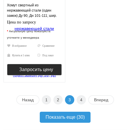
Хомут свертный из
нержавеющей стали (один
замок) Ду 90, Дн 101-111; шир.
250 арт. 18301
Цена по запросу
*
Актуальную цену пожалуйста
уточните у менеджера
В избранное
Сравнение
Купить в 1 клик
Под заказ
Запросить цену
Назад
1
2
3
4
Вперед
Показать еще (30)