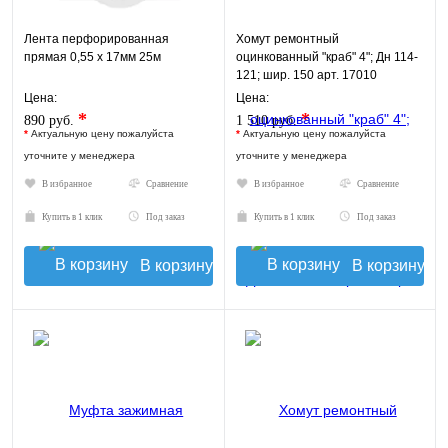
Лента перфорированная
Хомут ремонтный
прямая 0,55 х 17мм 25м
оцинкованный "краб" 4"; Дн 114-
121; шир. 150 арт. 17010
Цена:
Цена:
*
*
890 руб.
1 510 руб.
*
Актуальную цену пожалуйста
*
Актуальную цену пожалуйста
уточните у менеджера
уточните у менеджера
В избранное
Сравнение
В избранное
Сравнение
Купить в 1 клик
Под заказ
Купить в 1 клик
Под заказ
В корзину
В корзину