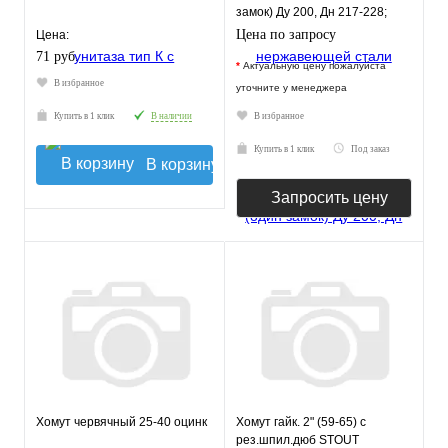
замок) Ду 200, Дн 217-228;
шир. 250 арт. 18305
Цена по запросу
Цена:
71 руб.
*
Актуальную цену пожалуйста
В избранное
уточните у менеджера
Купить в 1 клик
В наличии
В избранное
Купить в 1 клик
Под заказ
В корзину
Запросить цену
Хомут червячный 25-40 оцинк
Хомут гайк. 2" (59-65) с
рез.шпил.дюб STOUT