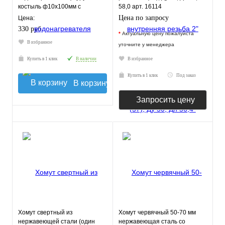
костыль ф10х100мм с
58,0 арт. 16114
дюбелем компл 2шт) МР
Цена по запросу
Цена:
330 руб.
*
Актуальную цену пожалуйста
В избранное
уточните у менеджера
Купить в 1 клик
В наличии
В избранное
Купить в 1 клик
Под заказ
В корзину
Запросить цену
Хомут свертный из
Хомут червячный 50-70 мм
нержавеющей стали (один
нержавеющая сталь со