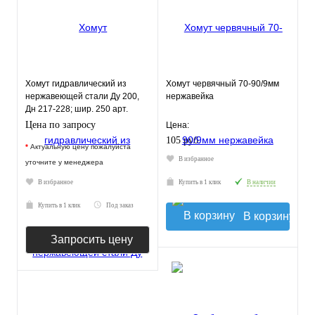
Хомут гидравлический из
Хомут червячный 70-90/9мм
нержавеющей стали Ду 200,
нержавейка
Дн 217-228; шир. 250 арт.
18409
Цена по запросу
Цена:
105 руб.
*
Актуальную цену пожалуйста
В избранное
уточните у менеджера
В избранное
Купить в 1 клик
В наличии
Купить в 1 клик
Под заказ
В корзину
Запросить цену