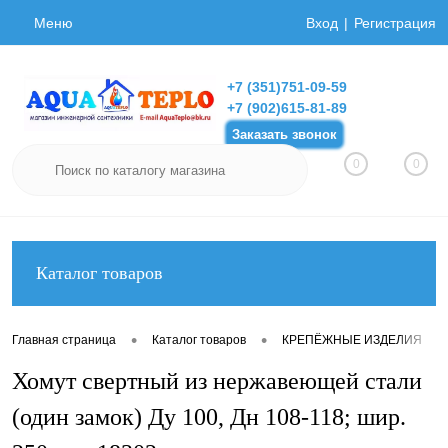
Меню
Вход
Регистрация
+7 (351)751-09-59
+7 (902)615-81-89
Заказать звонок
0
0
Каталог товаров
•
•
•
Главная страница
Каталог товаров
КРЕПЁЖНЫЕ ИЗДЕЛИЯ
Хомут свертный из нержавеющей стали
(один замок) Ду 100, Дн 108-118; шир.