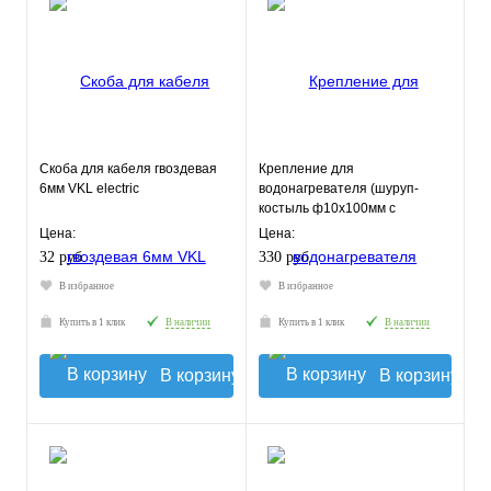
Скоба для кабеля гвоздевая
Крепление для
6мм VKL electric
водонагревателя (шуруп-
костыль ф10х100мм с
дюбелем компл 2шт) МР
Цена:
Цена:
32 руб.
330 руб.
В избранное
В избранное
Купить в 1 клик
В наличии
Купить в 1 клик
В наличии
В корзину
В корзину