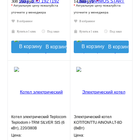
*
*
308 550 руб.
14 040 руб.
*
Актуальную цену пожалуйста
*
Актуальную цену пожалуйста
уточните у менеджера
уточните у менеджера
В избранное
В избранное
Купить в 1 клик
Под заказ
Купить в 1 клик
Под заказ
В корзину
В корзину
Котел электрический Teplocom
Электрический котел
Teplodom i-TRM SILVER StS (6
KOTITONTTU AINOVA LT-8D
кВт), 220/380В
(8кВт)
Цена:
Цена: