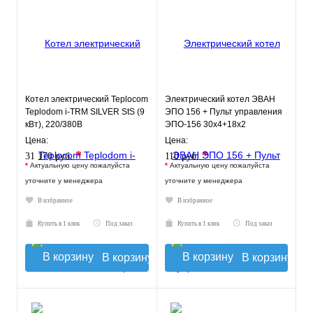
Котел электрический Teplocom
Электрический котел ЭВАН
Teplodom i-TRM SILVER StS (9
ЭПО 156 + Пульт управления
кВт), 220/380В
ЭПО-156 30х4+18х2
Цена:
Цена:
*
*
31 170 руб.
110 руб.
*
Актуальную цену пожалуйста
*
Актуальную цену пожалуйста
уточните у менеджера
уточните у менеджера
В избранное
В избранное
Купить в 1 клик
Под заказ
Купить в 1 клик
Под заказ
В корзину
В корзину