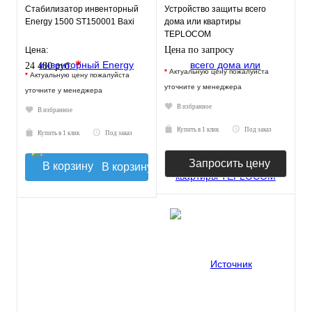
Стабилизатор инвенторный
Устройство защиты всего
Energy 1500 ST150001 Baxi
дома или квартиры
TEPLOCOM
АЛЬБАТРОС-12345
Цена по запросу
Цена:
*
24 480 руб.
*
Актуальную цену пожалуйста
*
Актуальную цену пожалуйста
уточните у менеджера
уточните у менеджера
В избранное
В избранное
Купить в 1 клик
Под заказ
Купить в 1 клик
Под заказ
Запросить цену
В корзину