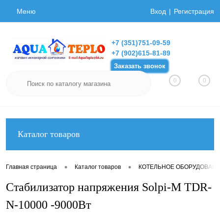
Меню
Вход
Регистрация
+7 (351)751-09-59
+7 (902)615-81-89
Заказать звонок
0
0
Каталог товаров
•
•
Главная страница
Каталог товаров
КОТЕЛЬНОЕ ОБОРУДОВАН
Стабилизатор напряжения Solpi-M TDR-
N-10000 -9000Вт