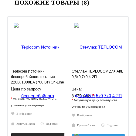
ПОХОЖИЕ ТОВАРЫ (8)
Teplocom Источник
Стеллаж TEPLOCOM для АКБ
бесперебойного питания
0,5х0,7х0,4-2П
220В, 1000ВА (700 Вт) On-Line
Цена по запросу
Цена:
*
8 675 руб.
*
Актуальную цену пожалуйста
*
Актуальную цену пожалуйста
уточните у менеджера
уточните у менеджера
В избранное
В избранное
Купить в 1 клик
Под заказ
Купить в 1 клик
Под заказ