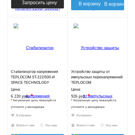
Запросить цену
В корзину
Стабилизатор напряжения
Устройство защиты от
TEPLOCOM ST-222/500-И
импульсных перенапряжений
SPACE TECHNOLOGY
TEPLOCOM
АЛЬБАТРОС-220/500 АС
Цена:
Цена:
*
*
6 220 руб.
926 руб.
*
Актуальную цену пожалуйста
*
Актуальную цену пожалуйста
уточните у менеджера
уточните у менеджера
В избранное
В избранное
Купить в 1 клик
Под заказ
Купить в 1 клик
Под заказ