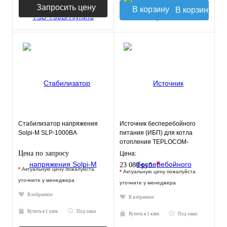
Запросить цену
В корзину
Стабилизатор напряжения
Источник бесперебойного
Solpi-M SLP-1000BA
питания (ИБП) для котла
отопления TEPLOCOM-
250+26
Цена по запросу
Цена:
*
23 080 руб.
*
Актуальную цену пожалуйста
*
Актуальную цену пожалуйста
уточните у менеджера
уточните у менеджера
В избранное
В избранное
Купить в 1 клик
Под заказ
Купить в 1 клик
Под заказ