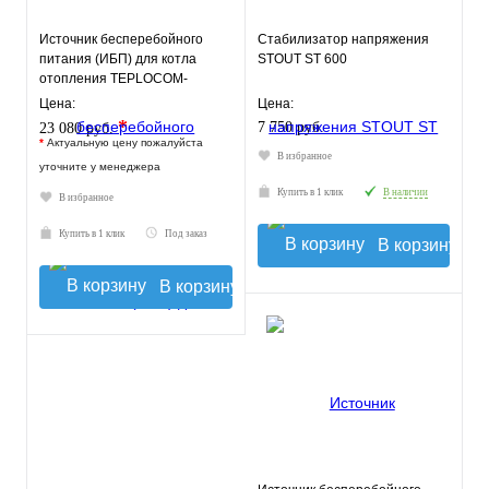
Источник бесперебойного
Стабилизатор напряжения
питания (ИБП) для котла
STOUT ST 600
отопления TEPLOCOM-
250+26
Цена:
Цена:
*
7 750 руб.
23 080 руб.
*
Актуальную цену пожалуйста
В избранное
уточните у менеджера
Купить в 1 клик
В наличии
В избранное
Купить в 1 клик
Под заказ
В корзину
В корзину