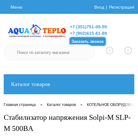
Меню
Вход
Регистрация
+7 (351)751-09-59
+7 (902)615-81-89
Заказать звонок
0
0
Каталог товаров
•
•
Главная страница
Каталог товаров
КОТЕЛЬНОЕ ОБОРУДОВАН
Стабилизатор напряжения Solpi-M SLP-
М 500BA