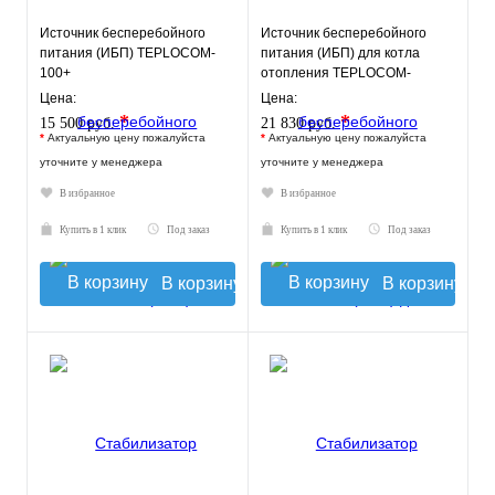
Источник бесперебойного
Источник бесперебойного
питания (ИБП) TEPLOCOM-
питания (ИБП) для котла
100+
отопления TEPLOCOM-
250+17
Цена:
Цена:
*
*
15 500 руб.
21 830 руб.
*
Актуальную цену пожалуйста
*
Актуальную цену пожалуйста
уточните у менеджера
уточните у менеджера
В избранное
В избранное
Купить в 1 клик
Под заказ
Купить в 1 клик
Под заказ
В корзину
В корзину