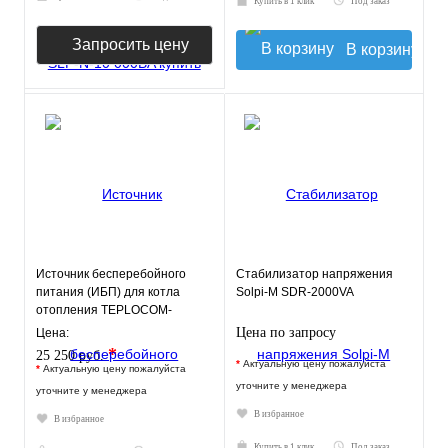
Купить в 1 клик
Под заказ
Запросить цену
В корзину
Источник бесперебойного
Стабилизатор напряжения
питания (ИБП) для котла
Solpi-M SDR-2000VA
отопления TEPLOCOM-
250+40 (250ВА с АКБ 40а/ч)
Цена по запросу
Цена:
*
25 250 руб.
*
Актуальную цену пожалуйста
*
Актуальную цену пожалуйста
уточните у менеджера
уточните у менеджера
В избранное
В избранное
Купить в 1 клик
Под заказ