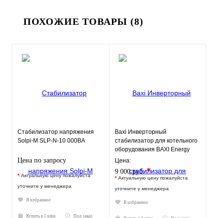
ПОХОЖИЕ ТОВАРЫ (8)
Стабилизатор напряжения
Baxi Инверторный
Solpi-M SLP-N-10 000BA
стабилизатор для котельного
оборудования BAXI Energy
550
Цена по запросу
Цена:
*
9 000 руб.
*
Актуальную цену пожалуйста
*
Актуальную цену пожалуйста
уточните у менеджера
уточните у менеджера
В избранное
В избранное
Купить в 1 клик
Под заказ