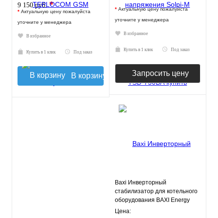
*
9 150 руб.
*
Актуальную цену пожалуйста
*
Актуальную цену пожалуйста
уточните у менеджера
уточните у менеджера
В избранное
В избранное
Купить в 1 клик
Под заказ
Купить в 1 клик
Под заказ
Запросить цену
В корзину
Baxi Инверторный
стабилизатор для котельного
оборудования BAXI Energy
400
Цена: