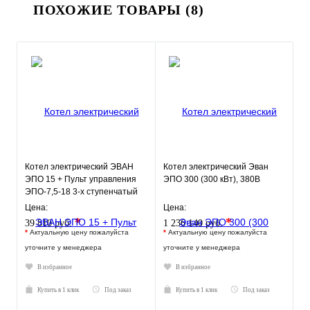
ПОХОЖИЕ ТОВАРЫ (8)
Котел электрический ЭВАН
Котел электрический Эван
ЭПО 15 + Пульт управления
ЭПО 300 (300 кВт), 380В
ЭПО-7,5-18 3-х ступенчатый
(380 В)
Цена:
Цена:
*
*
39 810 руб.
1 236 140 руб.
*
Актуальную цену пожалуйста
*
Актуальную цену пожалуйста
уточните у менеджера
уточните у менеджера
В избранное
В избранное
Купить в 1 клик
Под заказ
Купить в 1 клик
Под заказ