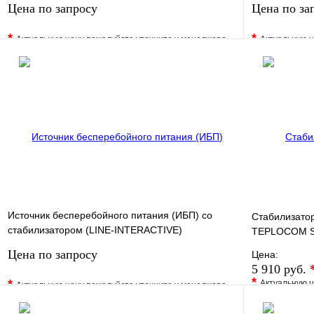
Цена по запросу
Цена по за
*
*
Актуальную цену пожалуйста уточните у менеджера
Актуальную ц
В избранное
Сравнение
В избранно
Купить в 1 клик
Под заказ
Купить в 1 
Запросить цену
Источник бесперебойного питания (ИБП) со
Стабилизато
стабилизатором (LINE-INTERACTIVE)
TEPLOCOM S
TEPLOCOM-300+
Цена по запросу
Цена:
5 910 руб.
*
*
Актуальную ц
Актуальную цену пожалуйста уточните у менеджера
В избранно
В избранное
Сравнение