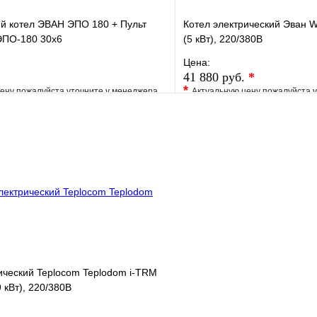
й котел ЭВАН ЭПО 180 + Пульт
Котел электрический Эван
ЭПО-180 30х6
(5 кВт), 220/380В
Цена:
41 880 руб.
*
*
ену пожалуйста уточните у менеджера
Актуальную цену пожалуйста 
е
Сравнение
В избранное
клик
Под заказ
Купить в 1 клик
В корзину
ический Teplocom Teplodom i-TRM
 кВт), 220/380В