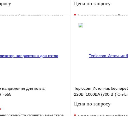
просу
Цена по запросу
*
ену пожалуйста уточните у менеджера
Актуальную цену пожалуйста 
е
Сравнение
В избранное
клик
Под заказ
Купить в 1 клик
Запросить цену
Запросить
р напряжения для котла
Teplocom Источник беспере
T-555
220В, 1000ВА (700 Вт) On-Li
Цена по запросу
*
*
ену пожалуйста уточните у менеджера
Актуальную цену пожалуйста 
е
Сравнение
В избранное