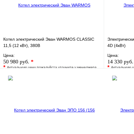
Котел электрический Эван WARMOS CLASSIC
Электрическ
11,5 (12 кВт), 380В
4D (4кВт)
Цена:
Цена:
50 980 руб.
*
14 330 руб
*
*
Актуальную цену пожалуйста уточните у менеджера
Актуальную ц
В избранное
Сравнение
В избранно
Купить в 1 клик
Под заказ
Купить в 1 
В корзину