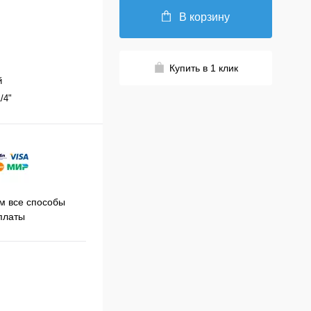
В корзину
Купить в 1 клик
й
1/4"
Принимаем заказы на сайте
 все способы
Про
круглосуточно
платы