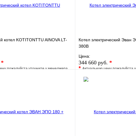
ий котел KOTITONTTU AINOVA LT-
Котел электрический Эван Э
380В
Цена:
.
*
344 660 руб.
*
*
ену пожалуйста уточните у менеджера
Актуальную цену пожалуйста 
е
Сравнение
В избранное
клик
Под заказ
Купить в 1 клик
В корзину