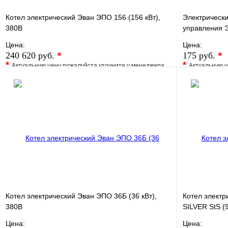
Котел электрический Эван ЭПО 156 (156 кВт),
Электрически
380В
управления 
Цена:
Цена:
240 620 руб.
*
175 руб.
*
*
*
Актуальную цену пожалуйста уточните у менеджера
Актуальную ц
В избранное
Сравнение
В избранно
Купить в 1 клик
Под заказ
Купить в 1 
В корзину
Котел электрический Эван ЭПО 36Б (36 кВт),
Котел электр
380В
SILVER StS (9
Цена:
Цена: