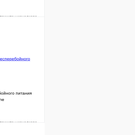
уточните у менеджера
Сравнение
Под заказ
 цену
бойного питания
ne
уточните у менеджера
Сравнение