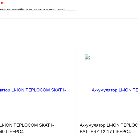
.
*
ену пожалуйста уточните у менеджера
е
Сравнение
клик
Под заказ
В корзину
 LI-ION TEPLOCOM SKAT I-
Аккумулятор LI-ION TEPLOC
40 LIFEPO4
BATTERY 12-17 LIFEPO4