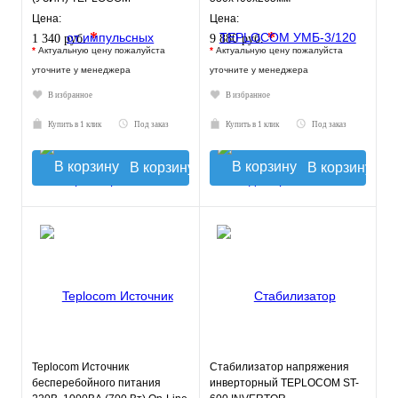
АЛЬБАТРОС-220/3500 АС
Цена:
Цена:
*
*
1 340 руб.
9 880 руб.
*
Актуальную цену пожалуйста
*
Актуальную цену пожалуйста
уточните у менеджера
уточните у менеджера
В избранное
В избранное
Купить в 1 клик
Под заказ
Купить в 1 клик
Под заказ
В корзину
В корзину
Teplocom Источник
Стабилизатор напряжения
бесперебойного питания
инверторный TEPLOCOM ST-