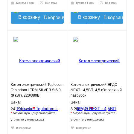
Купить в 1 клик
Под заказ
Купить в 1 клик
Под заказ
В корзину
В корзину
Котел электрический Teplocom
Котел электрический ЭРДО
Teplodom i-TRM SILVER StS 9
NEXT - 4,5ВП, 4,5 кВт верхний
(9 кВт), 220/380В
патрубок
Цена:
Цена:
*
*
24 190 руб.
8 280 руб.
*
Актуальную цену пожалуйста
*
Актуальную цену пожалуйста
уточните у менеджера
уточните у менеджера
В избранное
В избранное