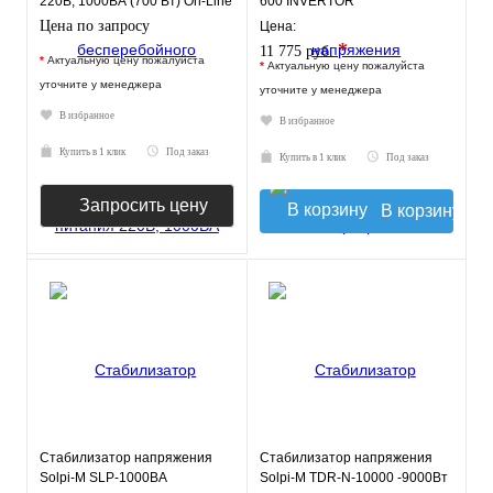
220В, 1000ВА (700 Вт) On-Line
600 INVERTOR
Цена по запросу
Цена:
*
11 775 руб.
*
Актуальную цену пожалуйста
*
Актуальную цену пожалуйста
уточните у менеджера
уточните у менеджера
В избранное
В избранное
Купить в 1 клик
Под заказ
Купить в 1 клик
Под заказ
Запросить цену
В корзину
Стабилизатор напряжения
Стабилизатор напряжения
Solpi-M SLP-1000BA
Solpi-M TDR-N-10000 -9000Вт