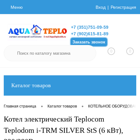
Меню
Вход
Регистрация
+7 (351)751-09-59
+7 (902)615-81-89
Заказать звонок
0
0
Каталог товаров
•
•
Главная страница
Каталог товаров
КОТЕЛЬНОЕ ОБОРУДОВАН
Котел электрический Teplocom
Teplodom i-TRM SILVER StS (6 кВт),