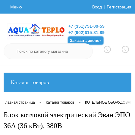
Меню
Вход
Регистрация
+7 (351)751-09-59
+7 (902)615-81-89
Заказать звонок
0
0
Каталог товаров
•
•
Главная страница
Каталог товаров
КОТЕЛЬНОЕ ОБОРУДОВАН
Блок котловой электрический Эван ЭПО
36A (36 кВт), 380В