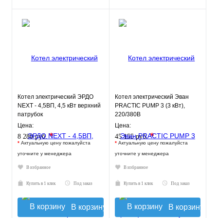
Котел электрический ЭРДО
Котел электрический Эван
NEXT - 4,5ВП, 4,5 кВт верхний
PRACTIC PUMP 3 (3 кВт),
патрубок
220/380В
Цена:
Цена:
*
*
8 280 руб.
45 155 руб.
*
Актуальную цену пожалуйста
*
Актуальную цену пожалуйста
уточните у менеджера
уточните у менеджера
В избранное
В избранное
Купить в 1 клик
Под заказ
Купить в 1 клик
Под заказ
В корзину
В корзину