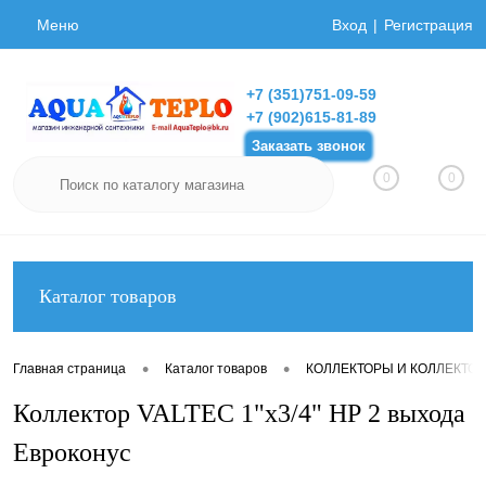
Меню
Вход
Регистрация
+7 (351)751-09-59
+7 (902)615-81-89
Заказать звонок
0
0
Каталог товаров
•
•
Главная страница
Каталог товаров
КОЛЛЕКТОРЫ И КОЛЛЕКТО
Коллектор VALTEC 1"х3/4" НР 2 выхода
Евроконус