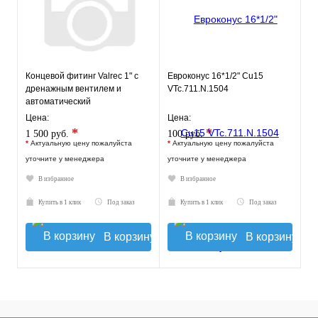
Концевой фитинг Valrec 1" с
Евроконус 16*1/2" Cu15
дренажным вентилем и
VTc.711.N.1504
автоматический
воздухоотводчик
Цена:
Цена:
*
*
1 500 руб.
100 руб.
*
Актуальную цену пожалуйста
*
Актуальную цену пожалуйста
уточните у менеджера
уточните у менеджера
В избранное
В избранное
Купить в 1 клик
Под заказ
Купить в 1 клик
Под заказ
В корзину
В корзину