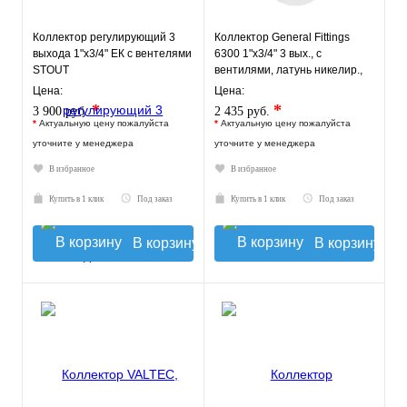
Коллектор регулирующий 3
Коллектор General Fittings
выхода 1"х3/4" ЕК с вентелями
6300 1"х3/4" 3 вых., c
STOUT
вентилями, латунь никелир.,
синий регулятор
Цена:
Цена:
*
*
3 900 руб.
2 435 руб.
*
Актуальную цену пожалуйста
*
Актуальную цену пожалуйста
уточните у менеджера
уточните у менеджера
В избранное
В избранное
Купить в 1 клик
Под заказ
Купить в 1 клик
Под заказ
В корзину
В корзину