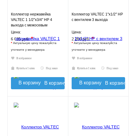
Коллектор нержавейка
Коллектор VALTEC 1"х1/2" НР
VALTEC 1 1/2"х3/4" НР 4
с вентилем 3 выхода
выхода с межосевым
расстоянием выходов 100мм
Цена:
Цена:
*
*
6 035 руб.
2 260 руб.
*
Актуальную цену пожалуйста
*
Актуальную цену пожалуйста
уточните у менеджера
уточните у менеджера
В избранное
В избранное
Купить в 1 клик
Под заказ
Купить в 1 клик
Под заказ
В корзину
В корзину