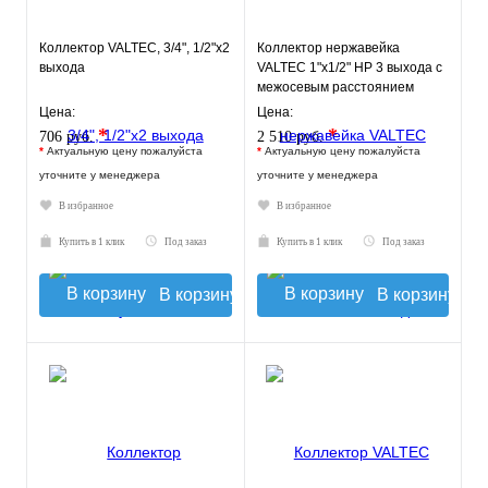
Коллектор VALTEC, 3/4", 1/2"х2
Коллектор нержавейка
выхода
VALTEC 1"х1/2" НР 3 выхода с
межосевым расстоянием
выходов 100мм
Цена:
Цена:
*
*
706 руб.
2 510 руб.
*
Актуальную цену пожалуйста
*
Актуальную цену пожалуйста
уточните у менеджера
уточните у менеджера
В избранное
В избранное
Купить в 1 клик
Под заказ
Купить в 1 клик
Под заказ
В корзину
В корзину