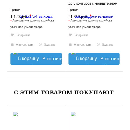
до 5 контуров с кронштейном
0-050120
Цена:
Цена:
*
*
1 120 руб.
21 810 руб.
*
Актуальную цену пожалуйста
*
Актуальную цену пожалуйста
уточните у менеджера
уточните у менеджера
В избранное
В избранное
Купить в 1 клик
Под заказ
Купить в 1 клик
Под заказ
В корзину
В корзину
С ЭТИМ ТОВАРОМ ПОКУПАЮТ