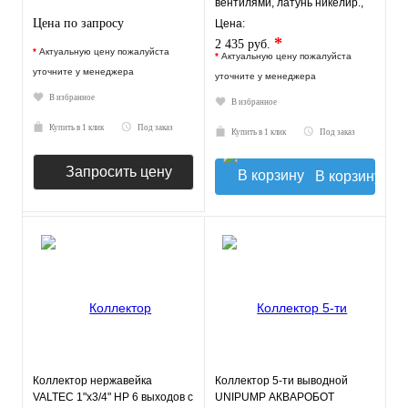
вентилями, латунь никелир.,
синий регулятор
Цена по запросу
Цена:
*
2 435 руб.
*
Актуальную цену пожалуйста
*
Актуальную цену пожалуйста
уточните у менеджера
уточните у менеджера
В избранное
В избранное
Купить в 1 клик
Под заказ
Купить в 1 клик
Под заказ
Запросить цену
В корзину
Коллектор нержавейка
Коллектор 5-ти выводной
VALTEC 1"х3/4" НР 6 выходов с
UNIPUMP АКВАРОБОТ