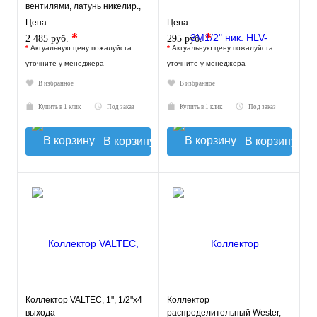
вентилями, латунь никелир.,
синий
Цена:
Цена:
*
*
2 485 руб.
295 руб.
*
Актуальную цену пожалуйста
*
Актуальную цену пожалуйста
уточните у менеджера
уточните у менеджера
В избранное
В избранное
Купить в 1 клик
Под заказ
Купить в 1 клик
Под заказ
В корзину
В корзину
Коллектор VALTEC, 1", 1/2"х4
Коллектор
выхода
распределительный Wester,