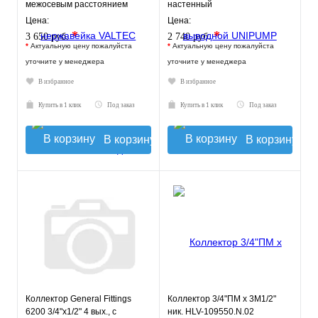
межосевым расстоянием
настенный
выходов 50мм
Цена:
Цена:
*
*
3 650 руб.
2 740 руб.
*
Актуальную цену пожалуйста
*
Актуальную цену пожалуйста
уточните у менеджера
уточните у менеджера
В избранное
В избранное
Купить в 1 клик
Под заказ
Купить в 1 клик
Под заказ
В корзину
В корзину
Коллектор General Fittings
Коллектор 3/4"ПМ х 3М1/2"
6200 3/4"х1/2" 4 вых., c
ник. HLV-109550.N.02