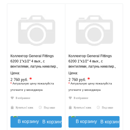
Коллектор General Fittings
Коллектор General Fittings
6200 1"х1/2" 4 вых., c
6200 1"х1/2" 4 вых., c
вентилями, латунь никелир.,
вентилями, латунь никелир.,
красный регулятор
синий регулятор
Цена:
Цена:
*
*
2 760 руб.
2 760 руб.
*
Актуальную цену пожалуйста
*
Актуальную цену пожалуйста
уточните у менеджера
уточните у менеджера
В избранное
В избранное
Купить в 1 клик
Под заказ
Купить в 1 клик
Под заказ
В корзину
В корзину