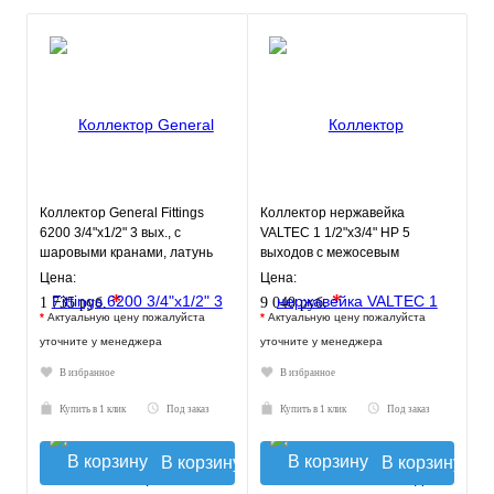
Коллектор General Fittings
Коллектор нержавейка
6200 3/4"х1/2" 3 вых., c
VALTEC 1 1/2"х3/4" НР 5
шаровыми кранами, латунь
выходов с межосевым
никелир., синий регулят
расстоянием выходов 100мм
Цена:
Цена:
*
*
1 735 руб.
9 040 руб.
*
Актуальную цену пожалуйста
*
Актуальную цену пожалуйста
уточните у менеджера
уточните у менеджера
В избранное
В избранное
Купить в 1 клик
Под заказ
Купить в 1 клик
Под заказ
В корзину
В корзину