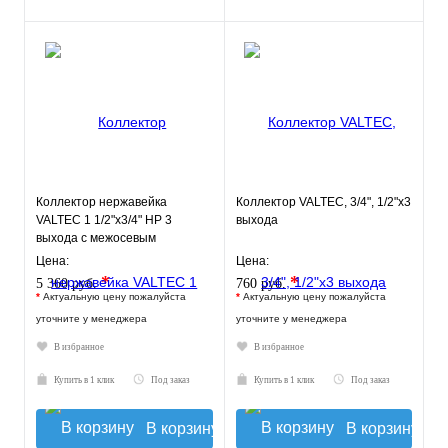
Коллектор нержавейка
Коллектор VALTEC, 3/4", 1/2"х3
VALTEC 1 1/2"х3/4" НР 3
выхода
выхода с межосевым
расстоянием выходов 100мм
Цена:
Цена:
*
*
5 360 руб.
760 руб.
*
Актуальную цену пожалуйста
*
Актуальную цену пожалуйста
уточните у менеджера
уточните у менеджера
В избранное
В избранное
Купить в 1 клик
Под заказ
Купить в 1 клик
Под заказ
В корзину
В корзину