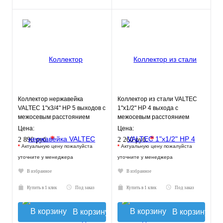
Коллектор нержавейка
Коллектор из стали VALTEC
VALTEC 1"х3/4" НР 5 выходов с
1"х1/2" НР 4 выхода с
межосевым расстоянием
межосевым расстоянием
выходов 50мм
выходов 100мм
Цена:
Цена:
*
*
2 890 руб.
2 260 руб.
*
Актуальную цену пожалуйста
*
Актуальную цену пожалуйста
уточните у менеджера
уточните у менеджера
В избранное
В избранное
Купить в 1 клик
Под заказ
Купить в 1 клик
Под заказ
В корзину
В корзину