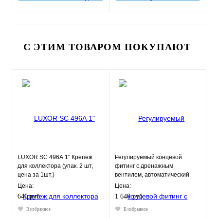
С ЭТИМ ТОВАРОМ ПОКУПАЮТ
LUXOR SС 496А 1" Крепеж
Регулируемый концевой
для коллектора (упак. 2 шт,
фитинг с дренажным
цена за 1шт.)
вентилем, автоматический
воздухоотводчик 1 ROMMER
Цена:
Цена:
640 руб.
1 640 руб.
В избранное
В избранное