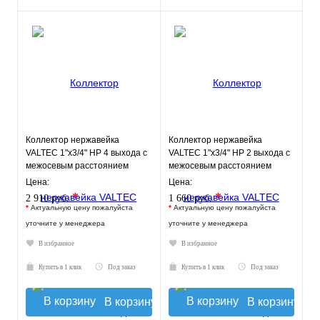
Коллектор нержавейка
Коллектор нержавейка
VALTEC 1"х3/4" НР 4 выхода с
VALTEC 1"х3/4" НР 2 выхода с
межосевым расстоянием
межосевым расстоянием
выходов 50мм
выходов 50мм
Цена:
Цена:
*
*
2 910 руб.
1 660 руб.
*
Актуальную цену пожалуйста
*
Актуальную цену пожалуйста
уточните у менеджера
уточните у менеджера
В избранное
В избранное
Купить в 1 клик
Под заказ
Купить в 1 клик
Под заказ
В корзину
В корзину