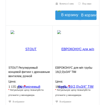
Купить в 1 клик
Под заказ
В корзину
STOUT Регулируемый
ЕВРОКОНУС для м/п трубы
концевой фитинг с дренажным
16(2,0)x3/4" TIM
вентилем, ручной
воздухоотводчик 1"
Цена:
Цена:
*
*
1 135 руб.
180 руб.
*
Актуальную цену пожалуйста
*
Актуальную цену пожалуйста
уточните у менеджера
уточните у менеджера
В избранное
В избранное