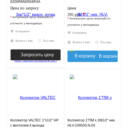
6200R6N0504R3A
(620056N0504R3A)
Цена по запросу
Цена:
*
295 руб.
*
Актуальную цену пожалуйста
*
Актуальную цену пожалуйста
уточните у менеджера
уточните у менеджера
В избранное
В избранное
Купить в 1 клик
Под заказ
Купить в 1 клик
Под заказ
Запросить цену
В корзину
Коллектор VALTEC 1"х1/2" НР
Коллектор 1"ПМ х 2М1/2" ник.
с вентилем 4 выхода
HLV-109550.N.04