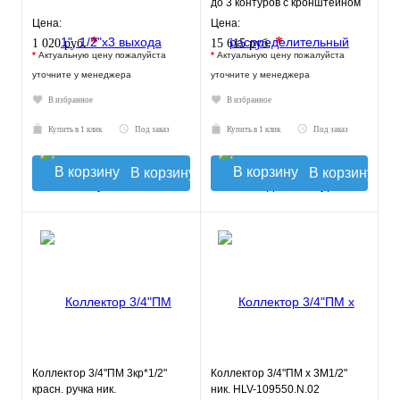
до 3 контуров с кронштейном
0-05-0110
Цена:
Цена:
*
*
1 020 руб.
15 615 руб.
*
Актуальную цену пожалуйста
*
Актуальную цену пожалуйста
уточните у менеджера
уточните у менеджера
В избранное
В избранное
Купить в 1 клик
Под заказ
Купить в 1 клик
Под заказ
В корзину
В корзину
Коллектор 3/4"ПМ 3кр*1/2"
Коллектор 3/4"ПМ х 3М1/2"
красн. ручка ник.
ник. HLV-109550.N.02