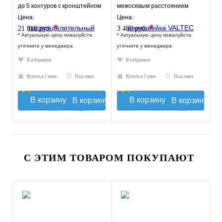
до 5 контуров с кронштейном
межосевым расстоянием
0-050120
выходов 100мм
Цена:
Цена:
*
*
21 810 руб.
3 480 руб.
*
Актуальную цену пожалуйста
*
Актуальную цену пожалуйста
уточните у менеджера
уточните у менеджера
В избранное
В избранное
Купить в 1 клик
Под заказ
Купить в 1 клик
Под заказ
В корзину
В корзину
С ЭТИМ ТОВАРОМ ПОКУПАЮТ