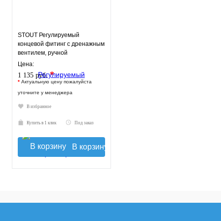
STOUT Регулируемый
концевой фитинг с дренажным
вентилем, ручной
воздухоотводчик 1"
Цена:
*
1 135 руб.
*
Актуальную цену пожалуйста
уточните у менеджера
В избранное
Купить в 1 клик
Под заказ
В корзину