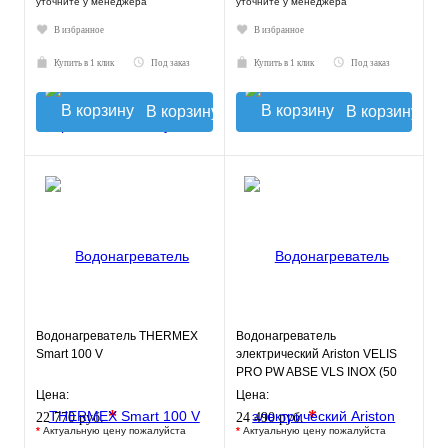
уточните у менеджера
уточните у менеджера
В избранное
В избранное
Купить в 1 клик
Под заказ
Купить в 1 клик
Под заказ
В корзину
В корзину
Водонагреватель THERMEX
Водонагреватель
Smart 100 V
электрический Ariston VELIS
PRO PW ABSE VLS INOX (50
л.) настенный, нерж. сталь, ТЭ
Цена:
Цена:
*
*
22 770 руб.
24 490 руб.
*
Актуальную цену пожалуйста
*
Актуальную цену пожалуйста