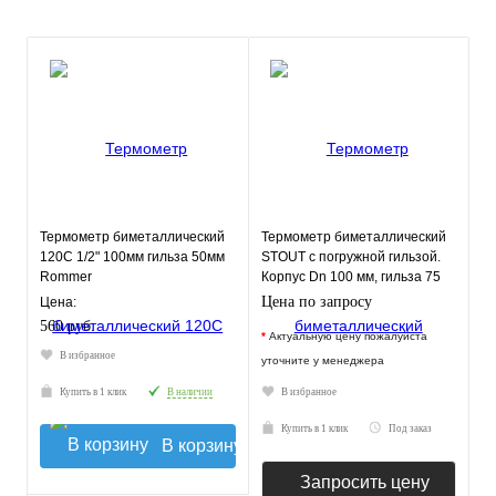
Термометр биметаллический
Термометр биметаллический
120С 1/2" 100мм гильза 50мм
STOUT с погружной гильзой.
Rommer
Корпус Dn 100 мм, гильза 75
мм 1/2"
Цена по запросу
Цена:
560 руб.
*
Актуальную цену пожалуйста
В избранное
уточните у менеджера
Купить в 1 клик
В наличии
В избранное
Купить в 1 клик
Под заказ
В корзину
Запросить цену