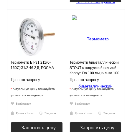
Термометр БТ-31.211(0-
Термометр биметаллический
160С)G1/2.46.2,5, РОСМА
STOUT с погружной гильзой.
Корпус Dn 100 мм, гильза 100
мм 1/2"
Цена по запросу
Цена по запросу
*
Актуальную цену пожалуйста
*
Актуальную цену пожалуйста
уточните у менеджера
уточните у менеджера
В избранное
В избранное
Купить в 1 клик
Под заказ
Купить в 1 клик
Под заказ
Запросить цену
Запросить цену