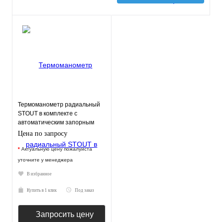
Термоманометр радиальный
STOUT в комплекте с
автоматическим запорным
клапаном. Корпус Dn 80
Цена по запросу
*
Актуальную цену пожалуйста
уточните у менеджера
В избранное
Купить в 1 клик
Под заказ
Запросить цену