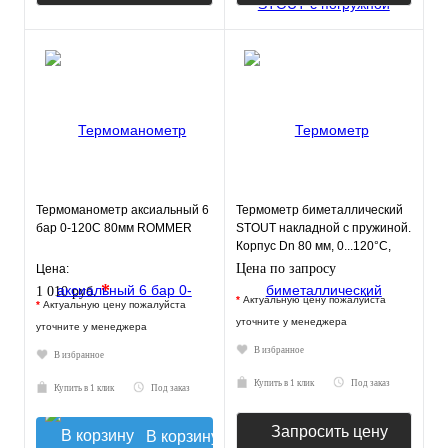
Термоманометр аксиальный 6
Термометр биметаллический
бар 0-120С 80мм ROMMER
STOUT накладной с пружиной.
Корпус Dn 80 мм, 0...120°С,
1"-2"
Цена по запросу
Цена:
*
1 010 руб.
*
Актуальную цену пожалуйста
*
Актуальную цену пожалуйста
уточните у менеджера
уточните у менеджера
В избранное
В избранное
Купить в 1 клик
Под заказ
Купить в 1 клик
Под заказ
Запросить цену
В корзину