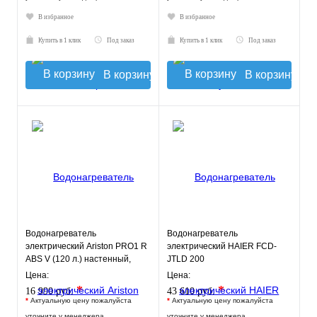
В избранное
В избранное
Купить в 1 клик
Под заказ
Купить в 1 клик
Под заказ
В корзину
В корзину
Водонагреватель
Водонагреватель
электрический Ariston PRO1 R
электрический HAIER FCD-
ABS V (120 л.) настенный,
JTLD 200
ТЭН 1,5 кВт.
Цена:
Цена:
*
*
16 990 руб.
43 610 руб.
*
Актуальную цену пожалуйста
*
Актуальную цену пожалуйста
уточните у менеджера
уточните у менеджера