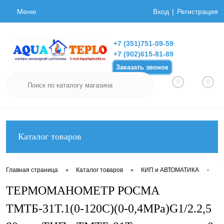
Меню
Вход
Регистрация
+7 (351)751-09-59
+7 (902)615-81-89
Заказать звонок
0
0
Каталог товаров
•
•
•
Главная страница
Каталог товаров
КИП и АВТОМАТИКА
Т
ТЕРМОМАНОМЕТР РОСМА
ТМТБ-31Т.1(0-120С)(0-0,4MPa)G1/2.2,5