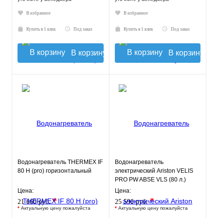
В избранное
В избранное
Купить в 1 клик
Под заказ
Купить в 1 клик
Под заказ
В корзину
В корзину
Водонагреватель THERMEX IF
Водонагреватель
80 H (pro) горизонтальный
электрический Ariston VELIS
PRO PW ABSE VLS (80 л.)
настенный, ТЭН 2,5 кВт.
Цена:
Цена:
*
*
21 660 руб.
25 590 руб.
*
Актуальную цену пожалуйста
*
Актуальную цену пожалуйста