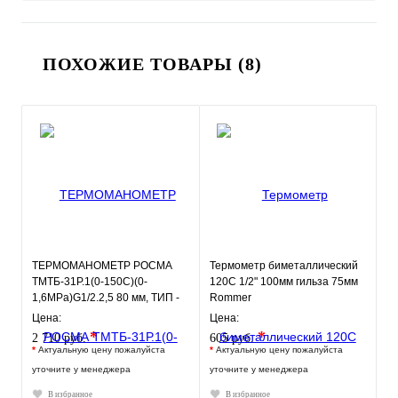
ПОХОЖИЕ ТОВАРЫ (8)
ТЕРМОМАНОМЕТР РОСМА
Термометр биметаллический
ТМТБ-31Р.1(0-150С)(0-
120С 1/2" 100мм гильза 75мм
1,6MPa)G1/2.2,5 80 мм, ТИП -
Rommer
ТМТБ-31Р, температура: 0-
Цена:
Цена:
150С
*
*
2 710 руб.
605 руб.
*
Актуальную цену пожалуйста
*
Актуальную цену пожалуйста
уточните у менеджера
уточните у менеджера
В избранное
В избранное