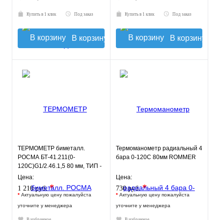
Купить в 1 клик
Под заказ
Купить в 1 клик
Под заказ
В корзину
В корзину
ТЕРМОМЕТР биметалл.
Термоманометр радиальный 4
РОСМА БТ-41.211(0-
бара 0-120С 80мм ROMMER
120С)G1/2.46.1,5 80 мм, ТИП -
БТ-41 корпус - хромированная
Цена:
Цена:
ст
*
*
1 210 руб.
730 руб.
*
Актуальную цену пожалуйста
*
Актуальную цену пожалуйста
уточните у менеджера
уточните у менеджера
В избранное
В избранное