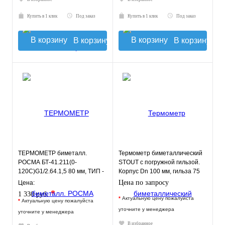
Купить в 1 клик
Под заказ
Купить в 1 клик
Под заказ
В корзину
В корзину
ТЕРМОМЕТР биметалл.
Термометр биметаллический
РОСМА БТ-41.211(0-
STOUT с погружной гильзой.
120С)G1/2.64.1,5 80 мм, ТИП -
Корпус Dn 100 мм, гильза 75
БТ-41 корпус - хромированная
мм 1/2"
Цена по запросу
Цена:
ст
*
1 330 руб.
*
Актуальную цену пожалуйста
*
Актуальную цену пожалуйста
уточните у менеджера
уточните у менеджера
В избранное