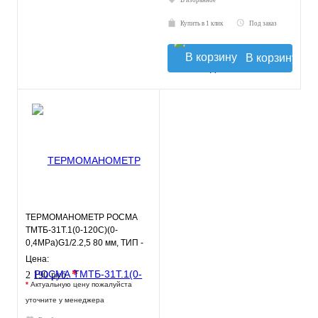
В избранное
Купить в 1 клик
Под заказ
В корзину
ТЕРМОМАНОМЕТР РОСМА
ТМТБ-31Т.1(0-120С)(0-
0,4MPa)G1/2.2,5 80 мм, ТИП -
ТМТБ-31Т, температура: 0-
Цена:
120С
*
2 190 руб.
*
Актуальную цену пожалуйста
уточните у менеджера