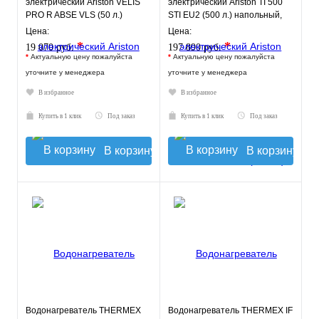
электрический Ariston VELIS
электрический Ariston TI 500
PRO R ABSE VLS (50 л.)
STI EU2 (500 л.) напольный,
настенный, ТЭН 2 кВт.
ТЭН 6 кВт.
Цена:
Цена:
*
*
19 070 руб.
197 890 руб.
*
Актуальную цену пожалуйста
*
Актуальную цену пожалуйста
уточните у менеджера
уточните у менеджера
В избранное
В избранное
Купить в 1 клик
Под заказ
Купить в 1 клик
Под заказ
В корзину
В корзину
Водонагреватель THERMEX
Водонагреватель THERMEX IF