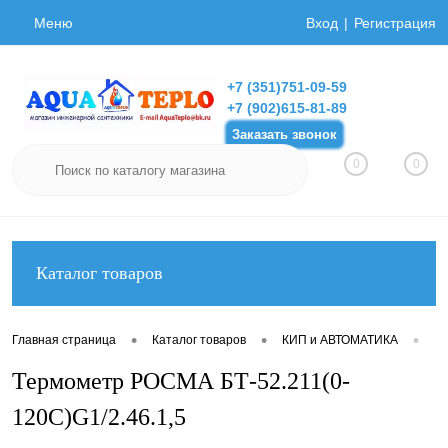
Меню
Вход
Регистрация
+7 (351)751-09-59
+7 (902)615-81-89
Заказать звонок
0
0
Каталог товаров
•
•
•
Главная страница
Каталог товаров
КИП и АВТОМАТИКА
Т
Термометр РОСМА БТ-52.211(0-
120С)G1/2.46.1,5