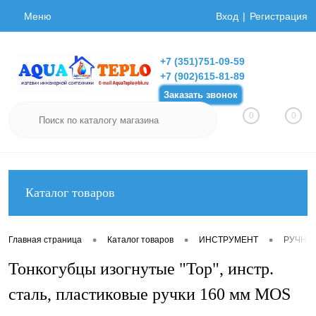
Меню
Вход
Регистрация
+7 (351)751-09-59
+7 (902)615-81-89
Заказать звонок
0
0
Каталог товаров
•
•
•
Главная страница
Каталог товаров
ИНСТРУМЕНТ
РУЧНО
Тонкогубцы изогнутые "Тор", инстр.
сталь, пластиковые ручки 160 мм MOS