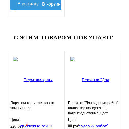
В корзину
С ЭТИМ ТОВАРОМ ПОКУПАЮТ
Перчатки-краги спилковые
Перчатки "Для садовых работ"
замш Ангора
полиэстер,полиуретан,
покрыт.однотоные, цвет
микс,Fiberon 8(М)
Цена:
Цена:
*
88 руб.
220 руб.