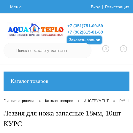
Меню
Вход
Регистрация
+7 (351)751-09-59
+7 (902)615-81-89
Заказать звонок
0
0
Каталог товаров
•
•
•
Главная страница
Каталог товаров
ИНСТРУМЕНТ
РУЧНО
Лезвия для ножа запасные 18мм, 10шт
КУРС