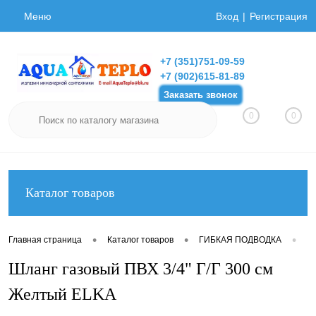
Меню
Вход
Регистрация
+7 (351)751-09-59
+7 (902)615-81-89
Заказать звонок
0
0
Каталог товаров
•
•
•
Главная страница
Каталог товаров
ГИБКАЯ ПОДВОДКА
Ги
Шланг газовый ПВХ 3/4" Г/Г 300 см
Желтый ELKA