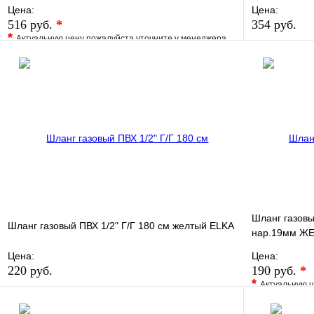
Цена:
Цена:
516 руб.
*
354 руб.
*
Актуальную цену пожалуйста уточните у менеджера
В избранно
В избранное
Сравнение
Купить в 1 
Купить в 1 клик
Под заказ
В корзину
Шланг газовы
Шланг газовый ПВХ 1/2" Г/Г 180 см желтый ELKA
нар.19мм ЖЕ
Цена:
Цена:
220 руб.
190 руб.
*
*
Актуальную ц
В избранное
Сравнение
В избранно