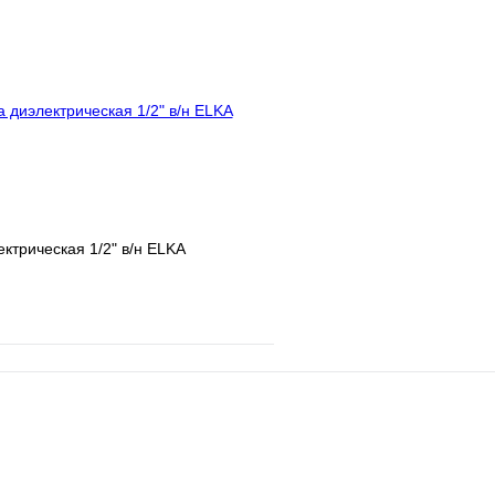
Купить в 1 клик
клик
Под заказ
В корзину
ектрическая 1/2" в/н ELKA
е
Сравнение
клик
В наличии
В корзину