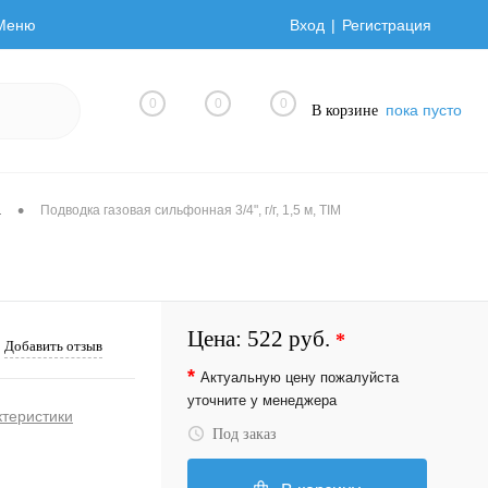
Меню
Вход
Регистрация
0
0
0
пока пусто
В корзине
•
а
Подводка газовая сильфонная 3/4", г/г, 1,5 м, TIM
Цена:
522 руб.
*
Добавить отзыв
*
Актуальную цену пожалуйста
уточните у менеджера
ктеристики
Под заказ