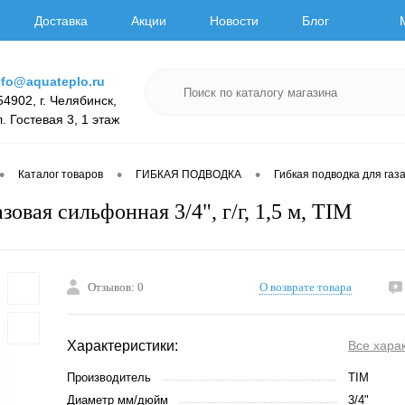
Доставка
Акции
Новости
Блог
nfo@aquateplo.ru
54902, г. Челябинск,
л. Гостевая 3, 1 этаж
•
•
•
Каталог товаров
ГИБКАЯ ПОДВОДКА
Гибкая подводка для газ
зовая сильфонная 3/4", г/г, 1,5 м, TIM
Отзывов: 0
О возврате товара
Характеристики:
Все хара
Производитель
TIM
Диаметр мм/дюйм
3/4"