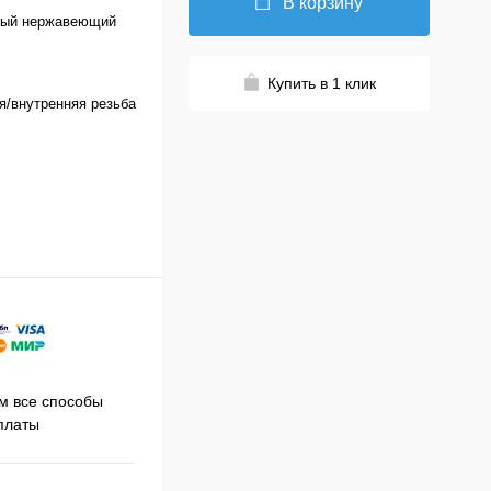
В корзину
ый нержавеющий
Купить в 1 клик
я/внутренняя резьба
Принимаем заказы на сайте
 все способы
Про
круглосуточно
платы