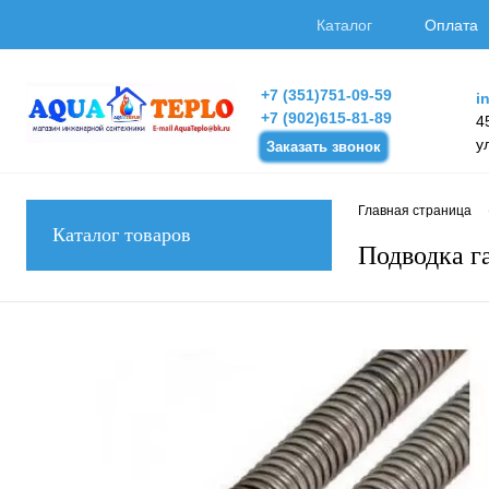
Каталог
Оплата
+7 (351)751-09-59
i
+7 (902)615-81-89
4
у
Заказать звонок
Главная страница
Каталог товаров
Подводка га