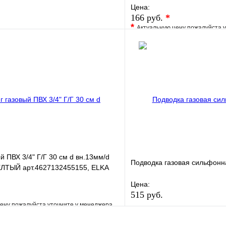
Цена:
166 руб.
*
*
Актуальную цену пожалуйста 
е
Сравнение
В избранное
клик
В наличии
Купить в 1 клик
В корзину
й ПВХ 3/4" Г/Г 30 см d вн.13мм/d
Подводка газовая сильфонная 
ЛТЫЙ арт.4627132455155, ELKA
Цена:
515 руб.
ену пожалуйста уточните у менеджера
В избранное
е
Сравнение