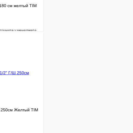
 180 см желтый TIM
уточните у менеджера
Сравнение
Под заказ
В корзину
Ш 250см Желтый TIM