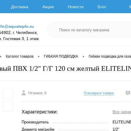
Доставка
Акции
Новости
Блог
nfo@aquateplo.ru
54902, г. Челябинск,
л. Гостевая 3, 1 этаж
•
•
•
Каталог товаров
ГИБКАЯ ПОДВОДКА
Гибкая подводка для газ
вый ПВХ 1/2" Г/Г 120 см желтый ELITELI
Отзывов: 0
О возврате товара
Характеристики:
Все хара
Производитель
ELITELIN
Диаметр мм/дюйм
1/2"