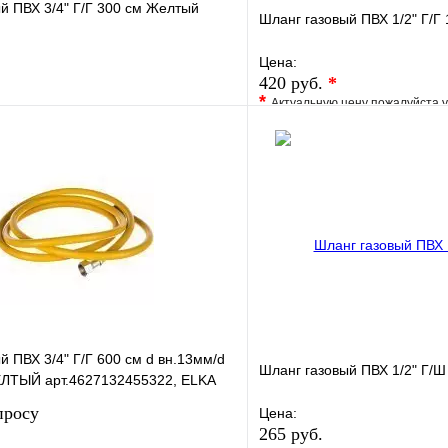
й ПВХ 3/4" Г/Г 300 см Желтый
Шланг газовый ПВХ 1/2" Г/Г
Цена:
420 руб.
*
*
Актуальную цену пожалуйста 
е
Сравнение
В избранное
клик
В наличии
Купить в 1 клик
В корзину
й ПВХ 3/4" Г/Г 600 см d вн.13мм/d
Шланг газовый ПВХ 1/2" Г/
ЛТЫЙ арт.4627132455322, ELKA
просу
Цена:
265 руб.