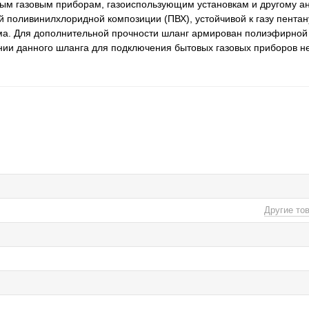
овым газовым приборам, газоиспользующим установкам и другому а
 поливинилхлоридной композиции (ПВХ), устойчивой к газу пентану
йма. Для дополнительной прочности шланг армирован полиэфирной
ании данного шланга для подключения бытовых газовых приборов н
Другие то