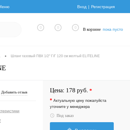
Меню
Вход
Регистрация
0
0
0
пока пусто
В корзине
•
а
Шланг газовый ПВХ 1/2" Г/Г 120 см желтый ELITELINE
NE
Цена:
178 руб.
*
Добавить отзыв
*
Актуальную цену пожалуйста
уточните у менеджера
ктеристики
Под заказ
E