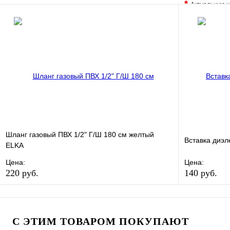
*
Актуальную ц
В избранное
Сравнение
В избранно
Купить в 1 клик
В наличии
Купить в 1 
В корзину
Шланг газовый ПВХ 1/2" Г/Ш 180 см желтый
Вставка диэл
ELKA
Цена:
Цена:
220 руб.
140 руб.
В избранное
Сравнение
В избранно
Купить в 1 клик
В наличии
Купить в 1 
С ЭТИМ ТОВАРОМ ПОКУПАЮТ