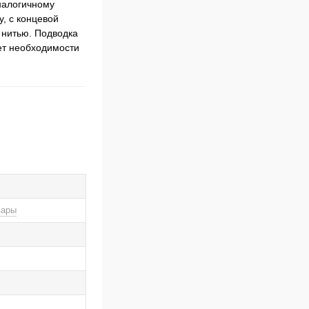
налогичному
, с концевой
 нитью. Подводка
ет необходимости
вары