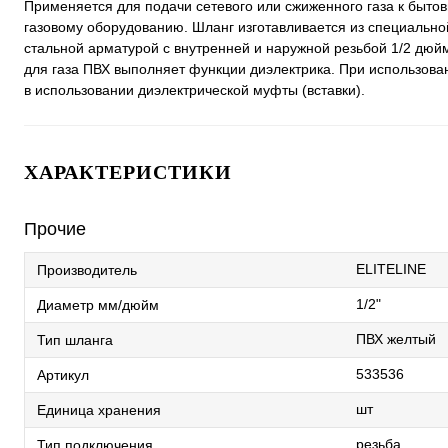
Применяется для подачи сетевого или сжиженного газа к быт
газовому оборудованию. Шланг изготавливается из специальной
стальной арматурой с внутренней и наружной резьбой 1/2 дю
для газа ПВХ выполняет функции диэлектрика. При использов
в использовании диэлектрической муфты (вставки).
ХАРАКТЕРИСТИКИ
Прочие
ELITELINE
Производитель
1/2"
Диаметр мм/дюйм
ПВХ желтый
Тип шланга
533536
Артикул
шт
Единица хранения
резьба
Тип подключения