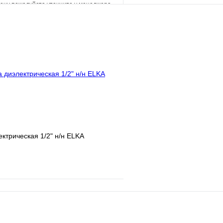
ену пожалуйста уточните у менеджера
В избранное
е
Сравнение
Купить в 1 клик
клик
Под заказ
Запросить цену
ектрическая 1/2" н/н ELKA
е
Сравнение
клик
В наличии