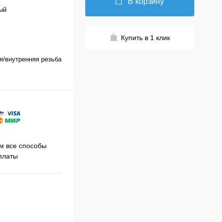
В корзину
ый
Купить в 1 клик
я/внутренняя резьба
Принимаем заказы на сайте
 все способы
Про
круглосуточно
платы