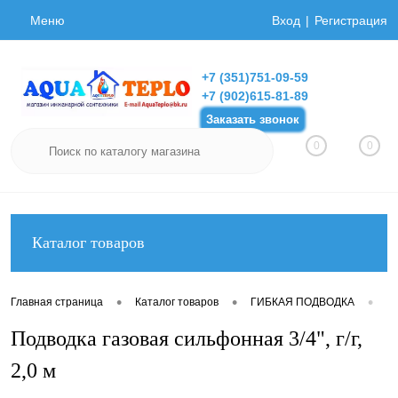
Меню
Вход
Регистрация
+7 (351)751-09-59
+7 (902)615-81-89
Заказать звонок
0
0
Каталог товаров
•
•
•
Главная страница
Каталог товаров
ГИБКАЯ ПОДВОДКА
Ги
Подводка газовая сильфонная 3/4", г/г,
2,0 м