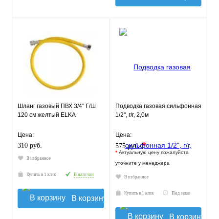
Шланг газовый ПВХ 3/4" Г/Ш
Подводка газовая сильфонная
120 см желтый ELKA
1/2", г/г, 2,0м
Цена:
Цена:
*
310 руб.
575 руб.
*
Актуальную цену пожалуйста
В избранное
уточните у менеджера
Купить в 1 клик
В наличии
В избранное
Купить в 1 клик
Под заказ
В корзину
В корзину