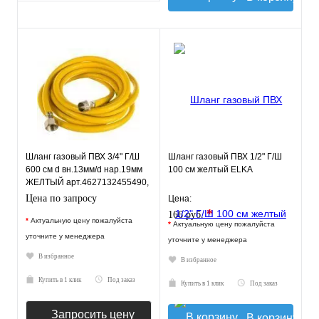
Шланг газовый ПВХ 3/4" Г/Ш
Шланг газовый ПВХ 1/2" Г/Ш
600 см d вн.13мм/d нар.19мм
100 см желтый ELKA
ЖЕЛТЫЙ арт.4627132455490,
ELKA
Цена по запросу
Цена:
*
166 руб.
*
Актуальную цену пожалуйста
*
Актуальную цену пожалуйста
уточните у менеджера
уточните у менеджера
В избранное
В избранное
Купить в 1 клик
Под заказ
Купить в 1 клик
Под заказ
Запросить цену
В корзину