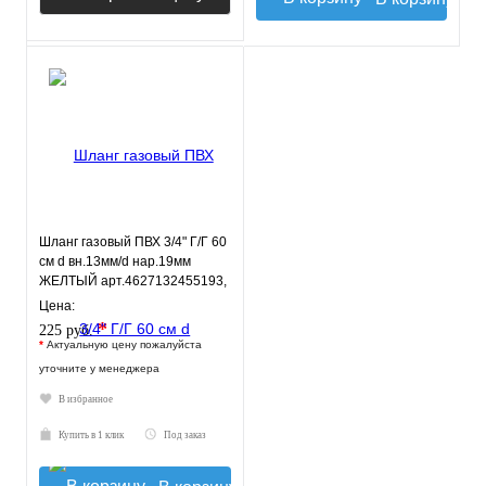
Шланг газовый ПВХ 3/4" Г/Г 60
см d вн.13мм/d нар.19мм
ЖЕЛТЫЙ арт.4627132455193,
ELKA
Цена:
*
225 руб.
*
Актуальную цену пожалуйста
уточните у менеджера
В избранное
Купить в 1 клик
Под заказ