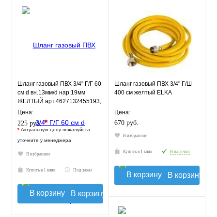
Шланг газовый ПВХ 3/4" Г/Г 60
Шланг газовый ПВХ 3/4" Г/Ш
см d вн.13мм/d нар.19мм
400 см желтый ELKA
ЖЕЛТЫЙ арт.4627132455193,
ELKA
Цена:
Цена:
*
670 руб.
225 руб.
*
Актуальную цену пожалуйста
В избранное
уточните у менеджера
Купить в 1 клик
В наличии
В избранное
Купить в 1 клик
Под заказ
В корзину
В корзину