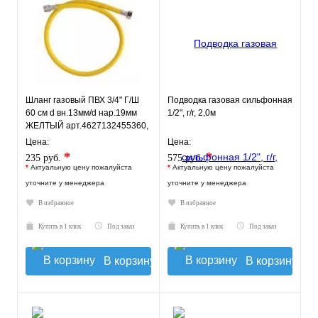
Шланг газовый ПВХ 3/4" Г/Ш
Подводка газовая сильфонная
60 см d вн.13мм/d нар.19мм
1/2", г/г, 2,0м
ЖЕЛТЫЙ арт.4627132455360,
ELKA
Цена:
Цена:
*
*
235 руб.
575 руб.
*
Актуальную цену пожалуйста
*
Актуальную цену пожалуйста
уточните у менеджера
уточните у менеджера
В избранное
В избранное
Купить в 1 клик
Под заказ
Купить в 1 клик
Под заказ
В корзину
В корзину