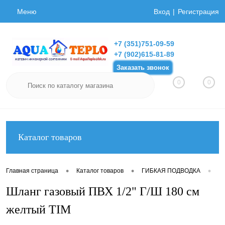
Меню
Вход
Регистрация
+7 (351)751-09-59
+7 (902)615-81-89
Заказать звонок
0
0
Каталог товаров
•
•
•
Главная страница
Каталог товаров
ГИБКАЯ ПОДВОДКА
Ги
Шланг газовый ПВХ 1/2" Г/Ш 180 см
желтый TIM