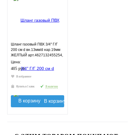
Шланг газовый ПВХ 3/4" Г/Г
200 см d вн.13мм/d нар.19мм
ЖЕЛТЫЙ арт.4627132455254,
ELKA
Цена:
405 руб.
В избранное
Купить в 1 клик
В наличии
В корзину