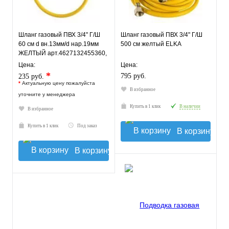
Шланг газовый ПВХ 3/4" Г/Ш
Шланг газовый ПВХ 3/4" Г/Ш
60 см d вн.13мм/d нар.19мм
500 см желтый ELKA
ЖЕЛТЫЙ арт.4627132455360,
ELKA
Цена:
Цена:
*
795 руб.
235 руб.
*
Актуальную цену пожалуйста
В избранное
уточните у менеджера
Купить в 1 клик
В наличии
В избранное
Купить в 1 клик
Под заказ
В корзину
В корзину