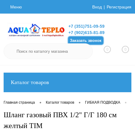
Меню
Вход
Регистрация
+7 (351)751-09-59
+7 (902)615-81-89
Заказать звонок
0
0
Каталог товаров
•
•
•
Главная страница
Каталог товаров
ГИБКАЯ ПОДВОДКА
Ги
Шланг газовый ПВХ 1/2" Г/Г 180 см
желтый TIM