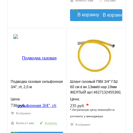
Купить в 1 клик
Под заказ
В корзину
Подводка газовая сильфонная
Шланг газовый ПВХ 3/4" Г/Ш
3/4", г/г, 2,0 м
60 см d вн.13мм/d нар.19мм
ЖЕЛТЫЙ арт.4627132455360,
ELKA
Цена:
Цена:
*
730 руб.
235 руб.
*
Актуальную цену пожалуйста
В избранное
уточните у менеджера
Купить в 1 клик
В наличии
В избранное