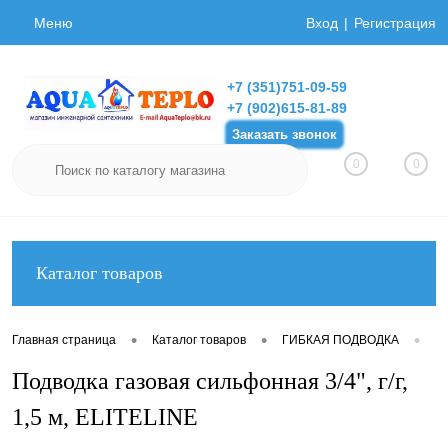
Меню
Вход
Регистрация
+7 (351)751-09-59
+7 (902)615-81-89
Заказать звонок
0
0
Каталог товаров
•
•
•
Главная страница
Каталог товаров
ГИБКАЯ ПОДВОДКА
Ги
Подводка газовая сильфонная 3/4", г/г,
1,5 м, ELITELINE