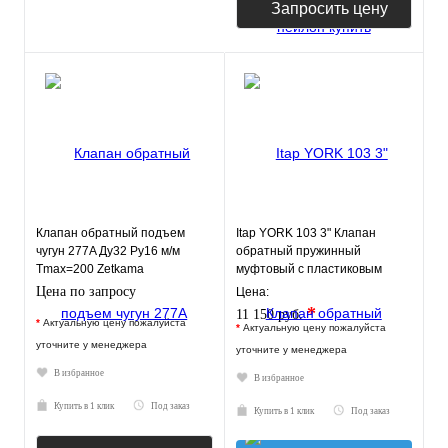
Запросить цену
Клапан обратный подъем
Itap YORK 103 3" Клапан
чугун 277A Ду32 Ру16 м/м
обратный пружинный
Tmax=200 Zetkama
муфтовый с пластиковым
277A032C31
седлом
Цена по запросу
Цена:
*
11 150 руб.
*
Актуальную цену пожалуйста
*
Актуальную цену пожалуйста
уточните у менеджера
уточните у менеджера
В избранное
В избранное
Купить в 1 клик
Под заказ
Купить в 1 клик
Под заказ