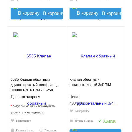
В корзину
В корзину
6535 Клапан обратный
Клапан обратный
двухстворчатый межфланц.
горизонтальный 3/4" TIM
DN080 PN16 EN-GJL-250
нерж.сталь EPDM JAFAR
Цена по запросу
Цена:
490 руб.
*
Актуальную цену пожалуйста
В избранное
уточните у менеджера
В избранное
Купить в 1 клик
В наличии
Купить в 1 клик
Под заказ