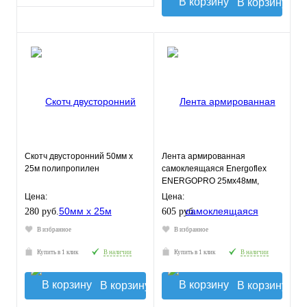
В корзину
Скотч двусторонний 50мм х
Лента армированная
25м полипропилен
самоклеящаяся Energoflex
ENERGOPRO 25мх48мм,
красная
Цена:
Цена:
280 руб.
605 руб.
В избранное
В избранное
Купить в 1 клик
В наличии
Купить в 1 клик
В наличии
В корзину
В корзину