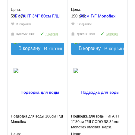
Цена:
Цена:
595 руб.
190 руб.
В избранное
В избранное
Купить в 1 клик
В наличии
Купить в 1 клик
В наличии
В корзину
В корзину
Подводка для воды 100см Г/Ш
Подводка для воды ГИГАНТ
Monoflex
1" 80см Г/Ш CODO SS 34мм
Monoflex угловая, нерж.
оплетка
Цена:
Цена: