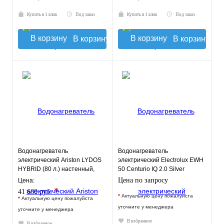
Купить в 1 клик
Под заказ
Купить в 1 клик
Под заказ
В корзину
В корзину
Водонагреватель
Водонагреватель
электрический Ariston LYDOS
электрический Electrolux EWH
HYBRID (80 л.) настенный,
50 Centurio IQ 2.0 Silver
ТЭН 1,2 кВт.
Цена по запросу
Цена:
*
41 660 руб.
*
Актуальную цену пожалуйста
*
Актуальную цену пожалуйста
уточните у менеджера
уточните у менеджера
В избранное
В избранное