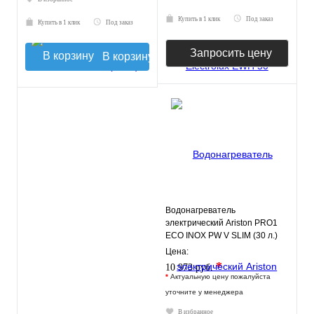
Купить в 1 клик
Под заказ
Купить в 1 клик
Под заказ
Запросить цену
В корзину
Водонагреватель
электрический Ariston PRO1
ECO INOX PW V SLIM (30 л.)
настенный, нерж. сталь, ТЭН
Цена:
2
*
10 973 руб.
*
Актуальную цену пожалуйста
уточните у менеджера
В избранное