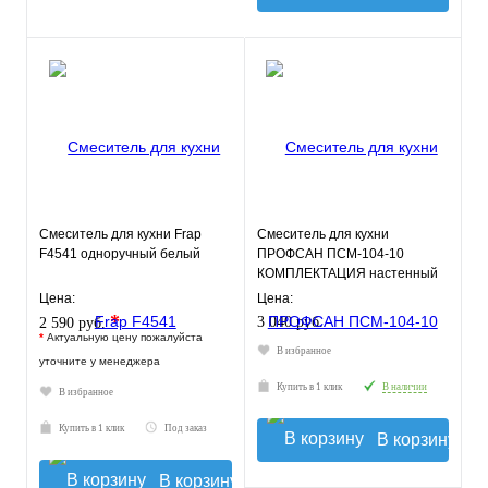
Смеситель для кухни Frap
Смеситель для кухни
F4541 одноручный белый
ПРОФСАН ПСМ-104-10
КОМПЛЕКТАЦИЯ настенный
тип См-МОНА, См-УмОНА
Цена:
Цена:
*
3 040 руб.
2 590 руб.
*
Актуальную цену пожалуйста
В избранное
уточните у менеджера
Купить в 1 клик
В наличии
В избранное
Купить в 1 клик
Под заказ
В корзину
В корзину