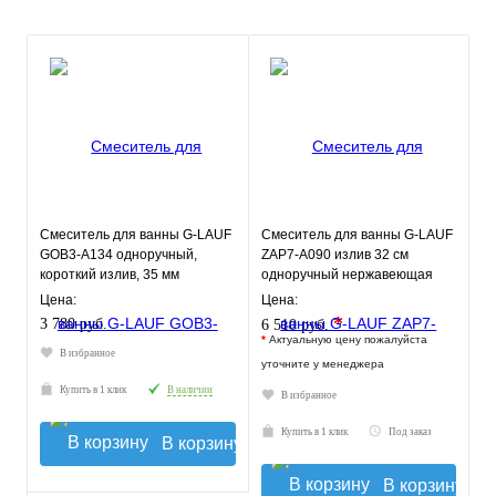
Смеситель для ванны G-LAUF
Смеситель для ванны G-LAUF
GOB3-A134 одноручный,
ZAP7-A090 излив 32 см
короткий излив, 35 мм
одноручный нержавеющая
сталь
Цена:
Цена:
*
3 780 руб.
6 510 руб.
*
Актуальную цену пожалуйста
В избранное
уточните у менеджера
Купить в 1 клик
В наличии
В избранное
Купить в 1 клик
Под заказ
В корзину
В корзину