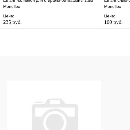
Шланг наливной для стиральной машины 2,5м
Шланг сливн
Monoflex
Monoflex
Цена:
Цена:
235 руб.
100 руб.
В избранное
Сравнение
В избранно
Купить в 1 клик
В наличии
Купить в 1 
В корзину