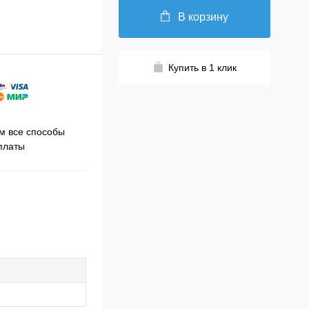
В корзину
Купить в 1 клик
Принимаем заказы на сайте
 все способы
Про
круглосуточно
платы