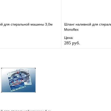
ой для стиральной машины 3,0м
Шланг наливной для стира
Monoflex
Цена:
285 руб.
е
Сравнение
В избранное
клик
В наличии
Купить в 1 клик
В корзину