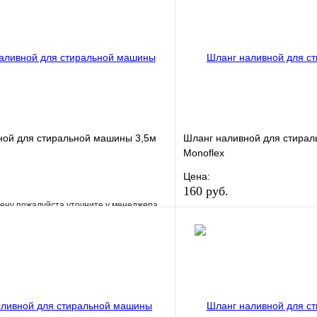
ной для стиральной машины 3,5м
Шланг наливной для стира
Monoflex
Цена:
160 руб.
ену пожалуйста уточните у менеджера
В избранное
е
Сравнение
Купить в 1 клик
клик
Под заказ
В корзину