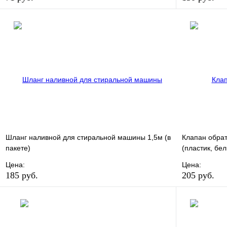
В избранное
Сравнение
В избранно
Купить в 1 клик
В наличии
Купить в 1 
В корзину
Шланг наливной для стиральной машины 1,5м (в
Клапан обра
пакете)
(пластик, бел
Цена:
Цена:
185 руб.
205 руб.
В избранное
Сравнение
В избранно
Купить в 1 клик
В наличии
Купить в 1 