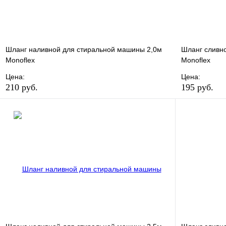
Шланг наливной для стиральной машины 2,0м
Шланг сливн
Monoflex
Monoflex
Цена:
Цена:
210 руб.
195 руб.
В избранное
Сравнение
В избранно
Купить в 1 клик
В наличии
Купить в 1 
В корзину