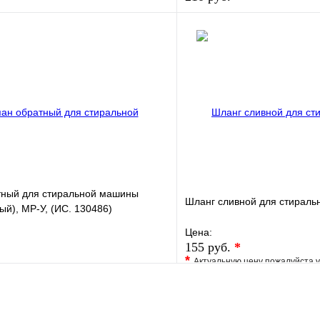
е
Сравнение
В избранное
клик
В наличии
Купить в 1 клик
В корзину
тный для стиральной машины
Шланг сливной для стираль
ый), МР-У, (ИС. 130486)
Цена:
155 руб.
*
*
Актуальную цену пожалуйста 
е
Сравнение
В избранное
клик
В наличии
Купить в 1 клик