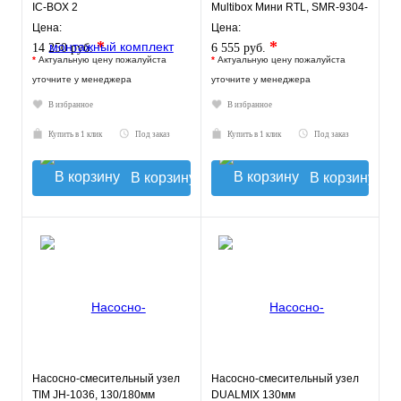
IC-BOX 2
Multibox Мини RTL, SMR-9304-
135140
Цена:
Цена:
*
*
14 250 руб.
6 555 руб.
*
Актуальную цену пожалуйста
*
Актуальную цену пожалуйста
уточните у менеджера
уточните у менеджера
В избранное
В избранное
Купить в 1 клик
Под заказ
Купить в 1 клик
Под заказ
В корзину
В корзину
Насосно-смесительный узел
Насосно-смесительный узел
TIM JH-1036, 130/180мм
DUALMIX 130мм