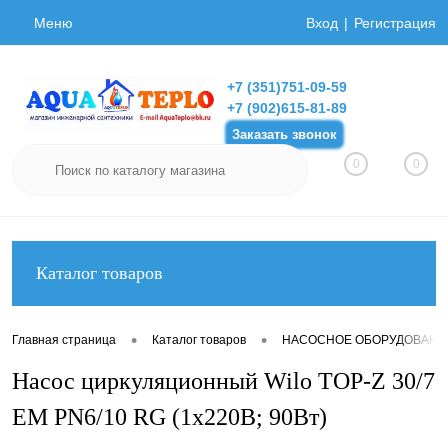
Меню
Вход
Регистрация
+7 (351)751-09-59
+7 (902)615-81-89
Заказать звонок
0
0
Каталог товаров
•
•
Главная страница
Каталог товаров
НАСОСНОЕ ОБОРУДОВАНИ
Насос циркуляционный Wilo TOP-Z 30/7
EM PN6/10 RG (1х220В; 90Вт)