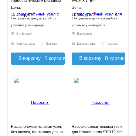
термостатическим клапаном
VALMIX 1" ВР
20-43°C, с насосом UPSO
Цена:
Цена:
*
*
15 345 руб.
11 405 руб.
*
Актуальную цену пожалуйста
*
Актуальную цену пожалуйста
уточните у менеджера
уточните у менеджера
В избранное
В избранное
Купить в 1 клик
Под заказ
Купить в 1 клик
Под заказ
В корзину
В корзину
Насосно-смесительный узел,
Насосно-смесительный узел
без насоса, монтажная длина
для теплого пола STOUT, без