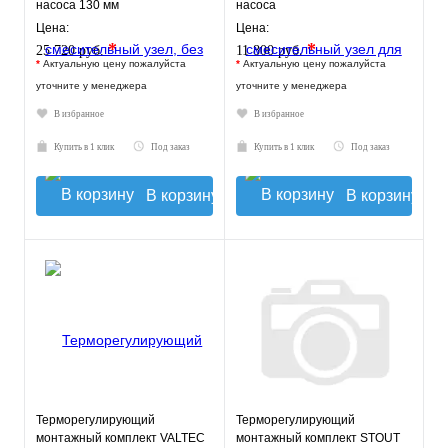
насоса 130 мм
насоса
VT.TECHNOMIX.0.130
Цена:
Цена:
*
*
25 720 руб.
11 800 руб.
*
Актуальную цену пожалуйста
*
Актуальную цену пожалуйста
уточните у менеджера
уточните у менеджера
В избранное
В избранное
Купить в 1 клик
Под заказ
Купить в 1 клик
Под заказ
В корзину
В корзину
Терморегулирующий
Терморегулирующий
монтажный комплект VALTEC
монтажный комплект STOUT