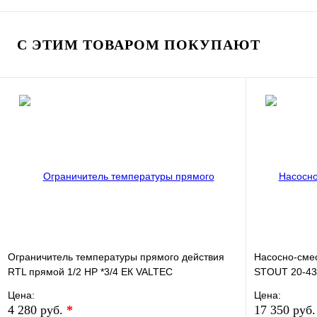
В избранно
В избранное
Сравнение
Купить в 1 
Купить в 1 клик
Под заказ
С ЭТИМ ТОВАРОМ ПОКУПАЮТ
Запросить цену
Ограничитель температуры прямого действия
Насосно-смес
RTL прямой 1/2 НР *3/4 ЕК VALTEC
STOUT 20-43
Цена:
Цена:
4 280 руб.
*
17 350 руб