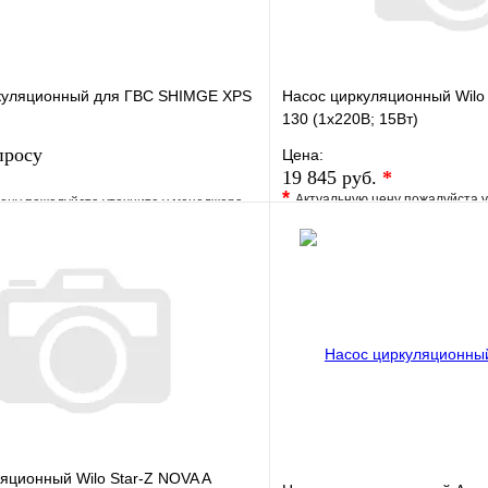
куляционный для ГВС SHIMGE XPS
Насос циркуляционный Wilo 
130 (1х220В; 15Вт)
просу
Цена:
19 845 руб.
*
*
Актуальную цену пожалуйста 
ену пожалуйста уточните у менеджера
В избранное
е
Сравнение
Купить в 1 клик
клик
Под заказ
Запросить цену
яционный Wilo Star-Z NOVA A