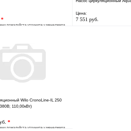
Насос циркуляционный Aqua
Цена:
.
*
7 551 руб.
ену пожалуйста уточните у менеджера
В избранное
е
Сравнение
Купить в 1 клик
клик
Под заказ
В корзину
яционный Wilo CronoLine-IL 250
380В; 110,00кВт)
руб.
*
ену пожалуйста уточните у менеджера