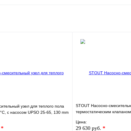
е
Сравнение
клик
Под заказ
В корзину
STOUT Насосно-смесительн
ительный узел для теплого пола
термостатическим клапаном
°C, с насосом UPSO 25-65, 130 mm
UPSO 25-65, 130 mm
Цена:
.
*
29 630 руб.
*