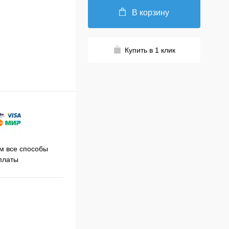
В корзину
Купить в 1 клик
Принимаем заказы на сайте
 все способы
Про
круглосуточно
платы