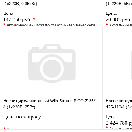
(1х220В; 0,35кВт)
(1х220В; 5Вт)
Цена:
Цена:
147 750 руб.
*
20 485 руб
*
*
Актуальную цену пожалуйста уточните у менеджера
Актуальную ц
В избранное
Сравнение
В избранно
Купить в 1 клик
Под заказ
Купить в 1 
В корзину
Насос циркуляционный Wilo Stratos PICO-Z 25/1-
Насос циркул
4 (1х220В; 25Вт)
425-110/4 (3х
Цена по запросу
Цена:
2 424 780 
*
*
Актуальную ц
Актуальную цену пожалуйста уточните у менеджера