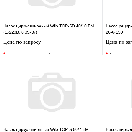
Насос циркуляционный Wilo TOP-SD 40/10 EM
Насос рецир
(1х220В; 0,35кВт)
20-6-130
Цена по запросу
Цена по за
*
*
Актуальную цену пожалуйста уточните у менеджера
Актуальную ц
В избранное
Сравнение
В избранно
Купить в 1 клик
Под заказ
Купить в 1 
Запросить цену
Насос циркуляционный Wilo TOP-S 50/7 EM
Насос циркул