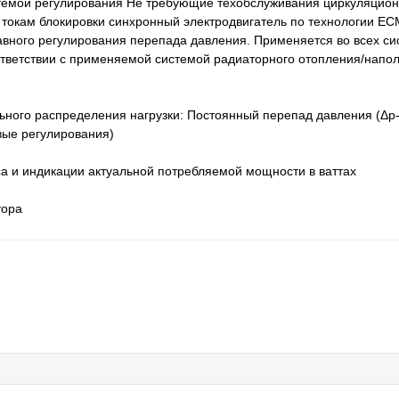
стемой регулирования Не требующие техобслуживания циркуляцион
токам блокировки синхронный электродвигатель по технологии EC
авного регулирования перепада давления. Применяется во всех си
ответствии с применяемой системой радиаторного отопления/напол
ного распределения нагрузки: Постоянный перепад давления (Δp
вые регулирования)
а и индикации актуальной потребляемой мощности в ваттах
тора