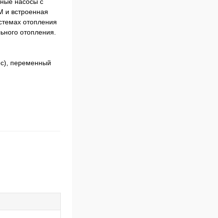
ные насосы с
M и встроенная
стемах отопления
ьного отопления.
-c), переменный