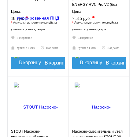
ENERGY RVC Pro V2 (без
насоса)
Цена:
Цена:
*
*
18 руб.
7 515 руб.
*
Актуальную цену пожалуйста
*
Актуальную цену пожалуйста
уточните у менеджера
уточните у менеджера
В избранное
В избранное
Купить в 1 клик
Под заказ
Купить в 1 клик
Под заказ
В корзину
В корзину
STOUT Насосно-
Насосно-смесительный узел