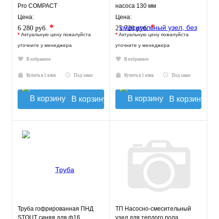
Pro COMPACT
насоса 130 мм
VT.TECHNOMIX.0.130
Цена:
Цена:
*
*
6 280 руб.
25 720 руб.
*
Актуальную цену пожалуйста
*
Актуальную цену пожалуйста
уточните у менеджера
уточните у менеджера
В избранное
В избранное
Купить в 1 клик
Под заказ
Купить в 1 клик
Под заказ
В корзину
В корзину
Труба гофрированная ПНД
ТП Насосно-смесительный
STOUT синяя для ф16
узел для теплого пола