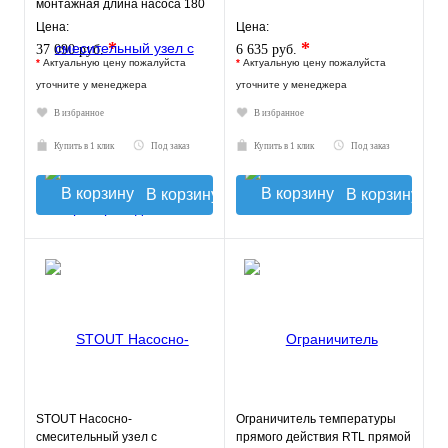
монтажная длина насоса 180
мм VT.COMBI.S.180M
Цена:
Цена:
*
*
37 090 руб.
6 635 руб.
*
Актуальную цену пожалуйста
*
Актуальную цену пожалуйста
уточните у менеджера
уточните у менеджера
В избранное
В избранное
Купить в 1 клик
Под заказ
Купить в 1 клик
Под заказ
В корзину
В корзину
STOUT Насосно-
Ограничитель температуры
смесительный узел с
прямого действия RTL прямой