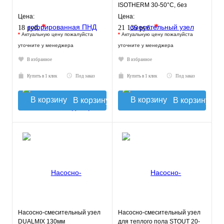
ISOTHERM 30-50°C, без
насоса.
Цена:
Цена:
*
*
18 руб.
21 135 руб.
*
Актуальную цену пожалуйста
*
Актуальную цену пожалуйста
уточните у менеджера
уточните у менеджера
В избранное
В избранное
Купить в 1 клик
Под заказ
Купить в 1 клик
Под заказ
В корзину
В корзину
Насосно-смесительный узел
Насосно-смесительный узел
DUALMIX 130мм
для теплого пола STOUT 20-