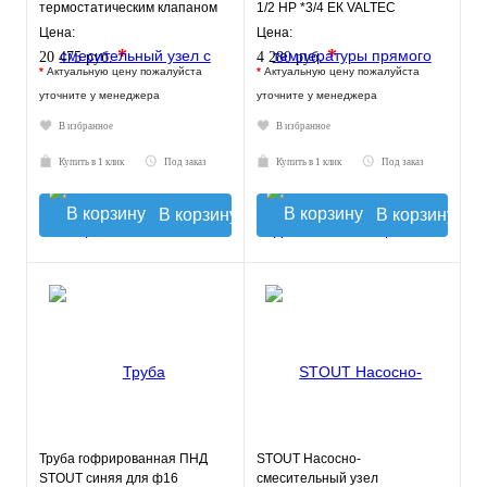
термостатическим клапаном
1/2 НР *3/4 ЕК VALTEC
30-60°C, без насоса
Цена:
Цена:
*
*
20 475 руб.
4 280 руб.
*
Актуальную цену пожалуйста
*
Актуальную цену пожалуйста
уточните у менеджера
уточните у менеджера
В избранное
В избранное
Купить в 1 клик
Под заказ
Купить в 1 клик
Под заказ
В корзину
В корзину
Труба гофрированная ПНД
STOUT Насосно-
STOUT синяя для ф16
смесительный узел