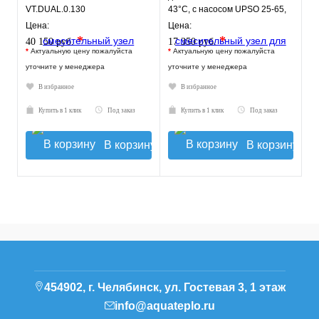
VT.DUAL.0.130
43°C, с насосом UPSO 25-65,
130 mm
Цена:
Цена:
*
*
40 150 руб.
17 350 руб.
*
Актуальную цену пожалуйста
*
Актуальную цену пожалуйста
уточните у менеджера
уточните у менеджера
В избранное
В избранное
Купить в 1 клик
Под заказ
Купить в 1 клик
Под заказ
В корзину
В корзину
454902, г. Челябинск, ул. Гостевая 3, 1 этаж
info@aquateplo.ru