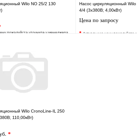
яционный Wilo NO 25/2 130
Насос циркуляционный Wilo 
т)
4/4 (3х380В; 4,00кВт)
Цена по запросу
*
*
ену пожалуйста уточните у менеджера
Актуальную цену пожалуйста 
е
Сравнение
В избранное
клик
Под заказ
Купить в 1 клик
В корзину
Запросить
яционный Wilo CronoLine-IL 250
380В; 110,00кВт)
руб.
*