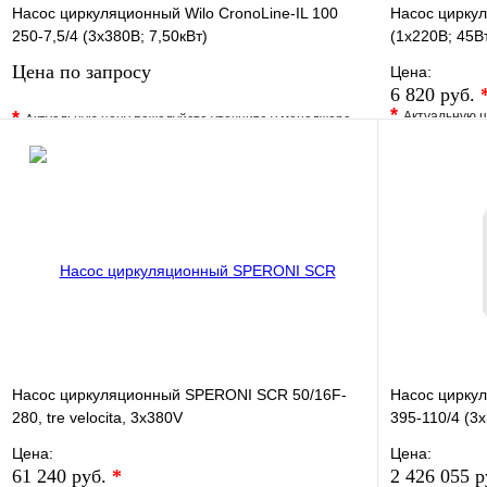
Насос циркуляционный Wilo CronoLine-IL 100
Насос циркул
250-7,5/4 (3х380В; 7,50кВт)
(1х220В; 45В
Цена по запросу
Цена:
6 820 руб.
*
*
Актуальную ц
Актуальную цену пожалуйста уточните у менеджера
В избранно
В избранное
Сравнение
Купить в 1 
Купить в 1 клик
Под заказ
Запросить цену
Насос циркуляционный SPERONI SCR 50/16F-
Насос циркул
280, tre velocita, 3х380V
395-110/4 (3х
Цена:
Цена:
61 240 руб.
*
2 426 055 