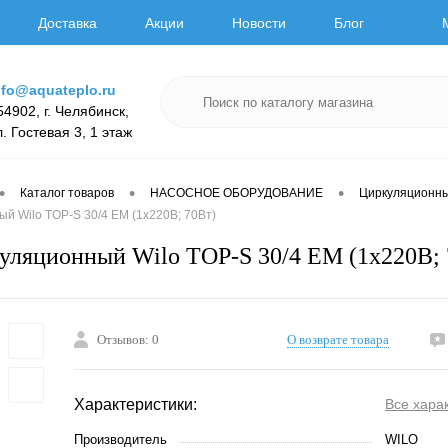
Доставка
Акции
Новости
Блог
nfo@aquateplo.ru
54902, г. Челябинск,
л. Гостевая 3, 1 этаж
•
•
•
Каталог товаров
НАСОСНОЕ ОБОРУДОВАНИЕ
Циркуляционн
й Wilo TOP-S 30/4 EM (1х220В; 70Вт)
уляционный Wilo TOP-S 30/4 EM (1х220В; 
Отзывов: 0
О возврате товара
Характеристики:
Все хара
Производитель
WILO