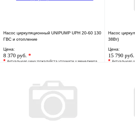
Насос циркуляционный UNIPUMP UPH 20-60 130
Насос циркул
ГВС и отопление
38Вт)
Цена:
Цена:
8 370 руб.
*
15 790 руб
*
*
Актуальную цену пожалуйста уточните у менеджера
Актуальную ц
В избранное
Сравнение
В избранно
Купить в 1 клик
Под заказ
Купить в 1 
В корзину