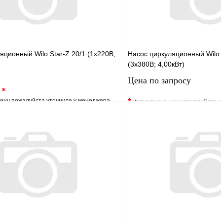
яционный Wilo Star-Z 20/1 (1х220В;
Насос циркуляционный Wilo
(3х380В; 4,00кВт)
Цена по запросу
.
*
*
ену пожалуйста уточните у менеджера
Актуальную цену пожалуйста 
е
Сравнение
В избранное
клик
Под заказ
Купить в 1 клик
В корзину
Запросить