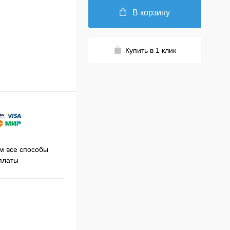
В корзину
Купить в 1 клик
Принимаем заказы на сайте
 все способы
Про
круглосуточно
платы