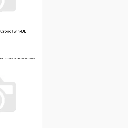
 CronoTwin-DL
уточните у менеджера
Сравнение
Под заказ
 цену