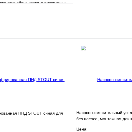
ену пожалуйста уточните у менеджера
е
Сравнение
клик
Под заказ
В корзину
Насосно-смесительный узел
рованная ПНД STOUT синяя для
без насоса, монтажная дли
VT.COMBI.S.180M
Цена: