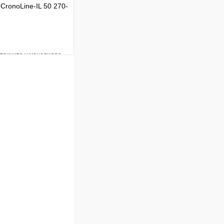
CronoLine-IL 50 270-
уточните у менеджера
Сравнение
Под заказ
 цену