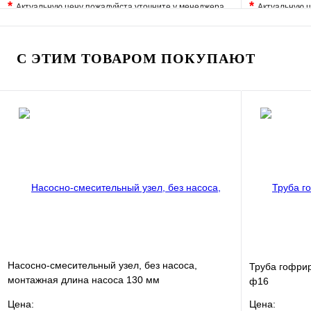
*
*
Актуальную цену пожалуйста уточните у менеджера
Актуальную ц
В избранное
Сравнение
В избранно
Купить в 1 клик
Под заказ
Купить в 1 
С ЭТИМ ТОВАРОМ ПОКУПАЮТ
В корзину
Насосно-смесительный узел, без насоса,
Труба гофри
монтажная длина насоса 130 мм
ф16
VT.TECHNOMIX.0.130
Цена:
Цена: