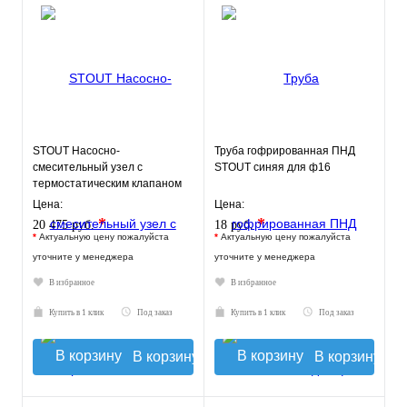
STOUT Насосно-
Труба гофрированная ПНД
смесительный узел с
STOUT синяя для ф16
термостатическим клапаном
30-60°C, без насоса
Цена:
Цена:
*
*
20 475 руб.
18 руб.
*
Актуальную цену пожалуйста
*
Актуальную цену пожалуйста
уточните у менеджера
уточните у менеджера
В избранное
В избранное
Купить в 1 клик
Под заказ
Купить в 1 клик
Под заказ
В корзину
В корзину