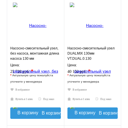
Насосно-смесительный узел,
Насосно-смесительный узел
без насоса, монтажная длина
DUALMIX 130мм
насоса 130 мм
VT.DUAL.0.130
VT.TECHNOMIX.0.130
Цена:
Цена:
*
*
25 720 руб.
40 150 руб.
*
Актуальную цену пожалуйста
*
Актуальную цену пожалуйста
уточните у менеджера
уточните у менеджера
В избранное
В избранное
Купить в 1 клик
Под заказ
Купить в 1 клик
Под заказ
В корзину
В корзину