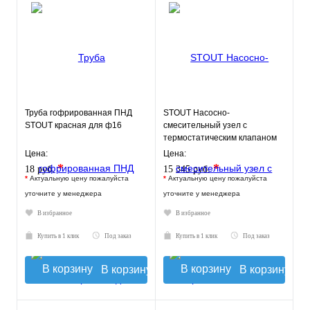
Труба гофрированная ПНД
STOUT Насосно-
STOUT красная для ф16
смесительный узел с
термостатическим клапаном
20-43°C, с насосом UPSO
Цена:
Цена:
*
*
18 руб.
15 345 руб.
*
Актуальную цену пожалуйста
*
Актуальную цену пожалуйста
уточните у менеджера
уточните у менеджера
В избранное
В избранное
Купить в 1 клик
Под заказ
Купить в 1 клик
Под заказ
В корзину
В корзину