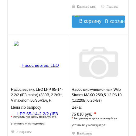
Купить в 1 клик
Под заказ
В корзину
Насос вертик. LEO LPP 65-14-
Насос циркуляционный Wilo
2.2/2 (IE3 motor) (380В, 2.2кВт,
Stratos MAXO 25/0,5-12 PN10
V max/nom 50/35м3/ч, Н
(1х220В; 0,26кВт)
max/nom 17/14м)
Цена по запросу
Цена:
*
76 810 руб.
*
Актуальную цену пожалуйста
*
Актуальную цену пожалуйста
уточните у менеджера
уточните у менеджера
В избранное
В избранное