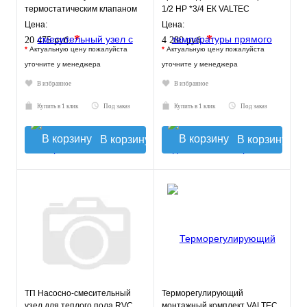
термостатическим клапаном
1/2 НР *3/4 ЕК VALTEC
30-60°C, без насоса
Цена:
Цена:
*
*
20 475 руб.
4 280 руб.
*
Актуальную цену пожалуйста
*
Актуальную цену пожалуйста
уточните у менеджера
уточните у менеджера
В избранное
В избранное
Купить в 1 клик
Под заказ
Купить в 1 клик
Под заказ
В корзину
В корзину
ТП Насосно-смесительный
Терморегулирующий
узел для теплого пола RVC
монтажный комплект VALTEC