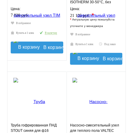
ISOTHERM 30-50°C, без
насоса.
Цена:
Цена:
*
7 820 руб.
21 135 руб.
*
Актуальную цену пожалуйста
В избранное
уточните у менеджера
Купить в 1 клик
В наличии
В избранное
Купить в 1 клик
Под заказ
В корзину
В корзину
Труба гофрированная ПНД
Насосно-смесительный узел
STOUT синяя для ф16
для теплого пола VALTEC