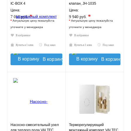
IC-BOX 4
клапан, JH-1035
Цена:
Цена:
*
*
7 010 руб.
9 940 руб.
*
Актуальную цену пожалуйста
*
Актуальную цену пожалуйста
уточните у менеджера
уточните у менеджера
В избранное
В избранное
Купить в 1 клик
Под заказ
Купить в 1 клик
Под заказ
В корзину
В корзину
Насосно-смесительный узел
Терморегулирующий
для теплого пола VALTEC
монтажный комплект VALTEC