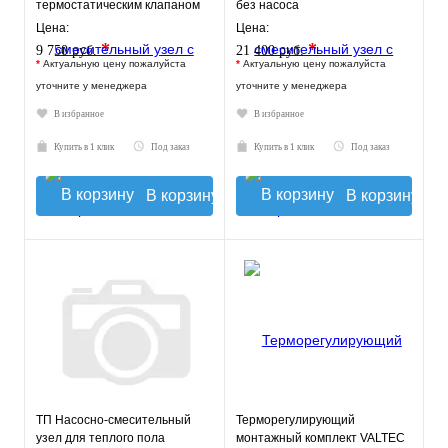
термостатическим клапаном
без насоса
20-43°C и
Цена:
Цена:
жидкокристаллическим
*
*
9 750 руб.
21 400 руб.
термомет
*
Актуальную цену пожалуйста
*
Актуальную цену пожалуйста
уточните у менеджера
уточните у менеджера
В избранное
В избранное
Купить в 1 клик
Под заказ
Купить в 1 клик
Под заказ
В корзину
В корзину
ТП Насосно-смесительный
Терморегулирующий
узел для теплого пола
монтажный комплект VALTEC