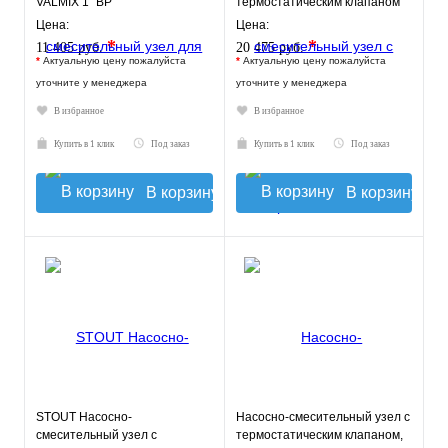
VALMIX 1" ВР
термостатическим клапаном
30-60°C, без насоса
Цена:
Цена:
*
*
11 405 руб.
20 475 руб.
*
Актуальную цену пожалуйста
*
Актуальную цену пожалуйста
уточните у менеджера
уточните у менеджера
В избранное
В избранное
Купить в 1 клик
Под заказ
Купить в 1 клик
Под заказ
В корзину
В корзину
STOUT Насосно-
Насосно-смесительный узел с
смесительный узел с
термостатическим клапаном,