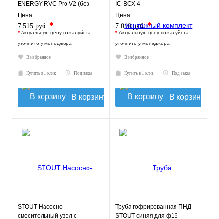
ENERGY RVC Pro V2 (без
IC-BOX 4
насоса)
Цена:
Цена:
*
*
7 515 руб.
7 010 руб.
*
Актуальную цену пожалуйста
*
Актуальную цену пожалуйста
уточните у менеджера
уточните у менеджера
В избранное
В избранное
Купить в 1 клик
Под заказ
Купить в 1 клик
Под заказ
В корзину
В корзину
STOUT Насосно-
Труба гофрированная ПНД
смесительный узел с
STOUT синяя для ф16