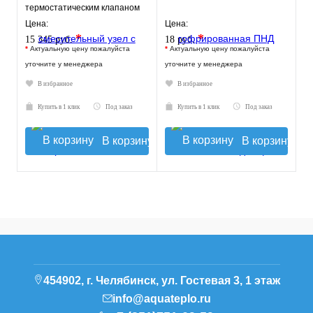
термостатическим клапаном
20-43°C, с насосом UPSO
Цена:
Цена:
*
*
15 345 руб.
18 руб.
*
Актуальную цену пожалуйста
*
Актуальную цену пожалуйста
уточните у менеджера
уточните у менеджера
В избранное
В избранное
Купить в 1 клик
Под заказ
Купить в 1 клик
Под заказ
В корзину
В корзину
454902, г. Челябинск, ул. Гостевая 3, 1 этаж
info@aquateplo.ru