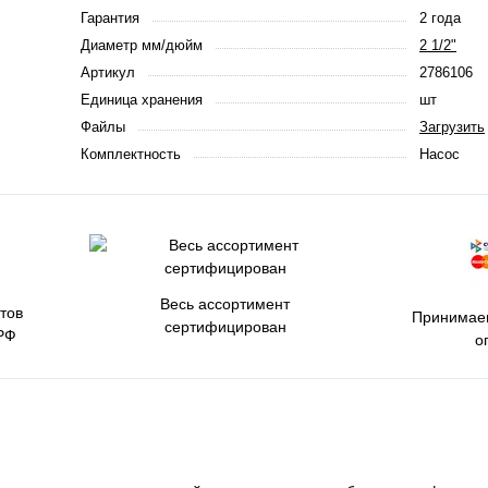
Гарантия
2 года
Диаметр мм/дюйм
2 1/2"
Артикул
2786106
Единица хранения
шт
Файлы
Загрузить
Комплектность
Насос
Весь ассортимент
тов
Принимаем
сертифицирован
РФ
о