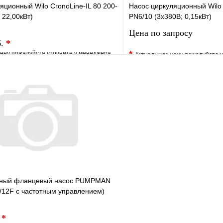
яционный Wilo CronoLine-IL 80 200-
Насос циркуляционный Wilo
 22,00кВт)
PN6/10 (3х380В; 0,15кВт)
Цена по запросу
б.
*
*
ену пожалуйста уточните у менеджера
Актуальную цену пожалуйста 
е
Сравнение
В избранное
клик
Под заказ
Купить в 1 клик
В корзину
Запросить
нный фланцевый насос PUMPMAN
/12F с частотным управлением)
.
*