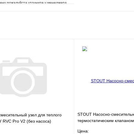
ену пожалуйста уточните у менеджера
е
Сравнение
клик
Под заказ
В корзину
STOUT Насосно-смесительн
месительный узел для теплого
термостатическим клапаном
 RVC Pro V2 (без насоса)
жидкокристаллическим тер
Цена: