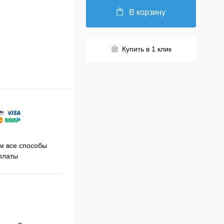
В корзину
Купить в 1 клик
Принимаем заказы на сайте
 все способы
Про
круглосуточно
платы