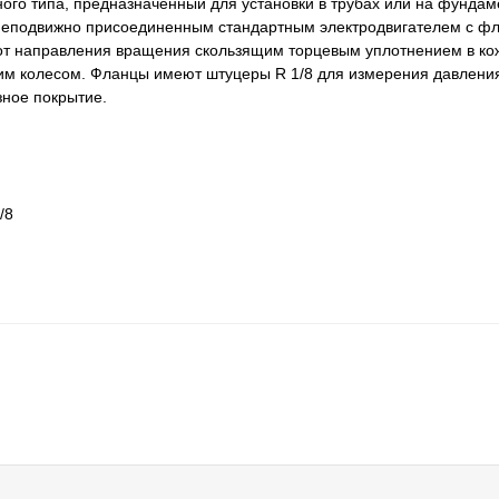
го типа, предназначенный для установки в трубах или на фундам
и неподвижно присоединенным стандартным электродвигателем с 
 от направления вращения скользящим торцевым уплотнением в ко
м колесом. Фланцы имеют штуцеры R 1/8 для измерения давлени
зное покрытие.
/8