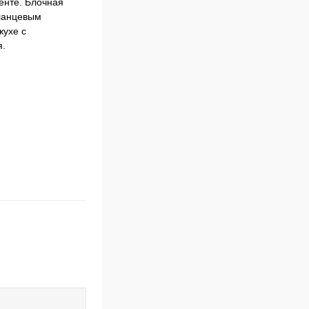
енте. Блочная
фланцевым
жухе с
я.