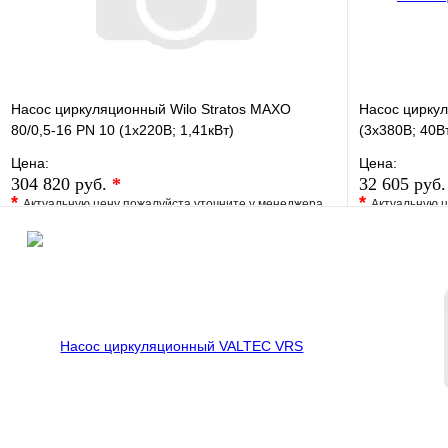
Насос циркуляционный Wilo Stratos MAXO
Насос цирку
80/0,5-16 PN 10 (1х220В; 1,41кВт)
(3х380В; 40В
Цена:
Цена:
304 820 руб.
*
32 605 руб
*
*
Актуальную цену пожалуйста уточните у менеджера
Актуальную ц
В избранное
Сравнение
В избранно
Купить в 1 клик
Под заказ
Купить в 1 
В корзину