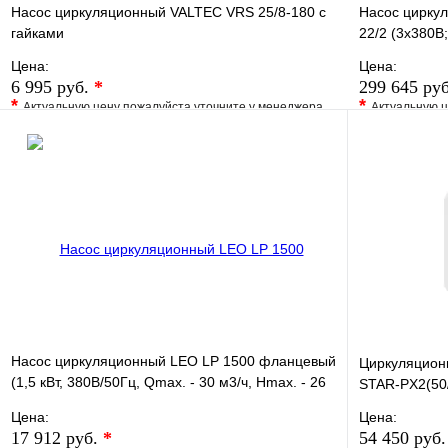
Насос циркуляционный VALTEC VRS 25/8-180 с
Насос циркул
гайками
22/2 (3х380В;
Цена:
Цена:
6 995 руб.
*
299 645 ру
*
*
Актуальную цену пожалуйста уточните у менеджера
Актуальную ц
В избранное
Сравнение
В избранно
Купить в 1 клик
Под заказ
Купить в 1 
В корзину
Насос циркуляционный LEO LP 1500 фланцевый
Циркуляцио
(1,5 кВт, 380В/50Гц, Qmax. - 30 м3/ч, Hmax. - 26
STAR-PX2(50
м)
Цена:
Цена:
17 912 руб.
*
54 450 руб