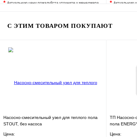
*
*
Актуальную цену пожалуйста уточните у менеджера
Актуальную ц
В избранное
Сравнение
В избранно
Купить в 1 клик
Под заказ
Купить в 1 
С ЭТИМ ТОВАРОМ ПОКУПАЮТ
В корзину
Насосно-смесительный узел для теплого пола
ТП Насосно-с
STOUT, без насоса
пола ENERGY
Цена:
Цена: