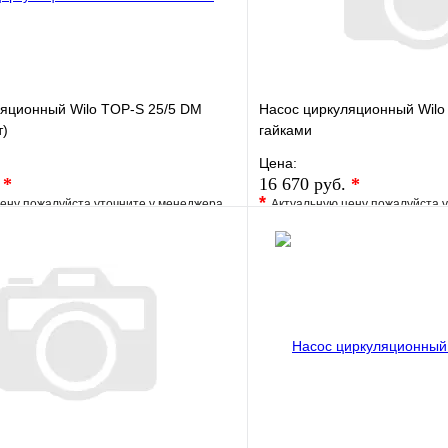
ляционный Wilo TOP-S 25/5 DM
Насос циркуляционный Wilo 
т)
гайками
Цена:
.
*
16 670 руб.
*
*
ену пожалуйста уточните у менеджера
Актуальную цену пожалуйста 
е
Сравнение
В избранное
клик
Под заказ
Купить в 1 клик
В корзину