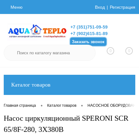
Меню
Вход
Регистрация
+7 (351)751-09-59
+7 (902)615-81-89
Заказать звонок
0
0
Каталог товаров
•
•
Главная страница
Каталог товаров
НАСОСНОЕ ОБОРУДОВАНИ
Насос циркуляционный SPERONI SCR
65/8F-280, 3X380В