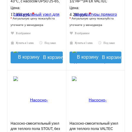
43°C, с насосом UPSO 25-65,
1/2 НР *3/4 ЕК VALTEC
130 mm
Цена:
Цена:
*
*
17 350 руб.
4 280 руб.
*
Актуальную цену пожалуйста
*
Актуальную цену пожалуйста
уточните у менеджера
уточните у менеджера
В избранное
В избранное
Купить в 1 клик
Под заказ
Купить в 1 клик
Под заказ
В корзину
В корзину
Насосно-смесительный узел
Насосно-смесительный узел
для теплого пола STOUT, без
для теплого пола VALTEC