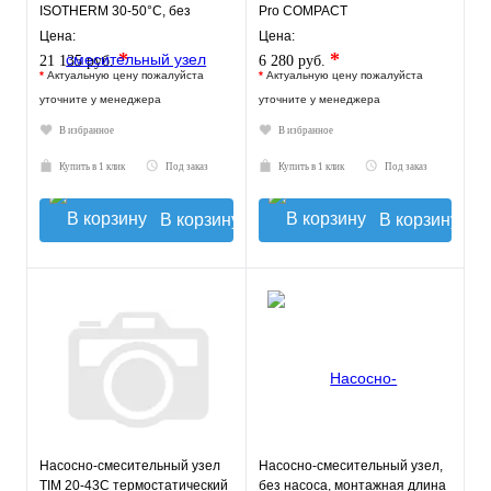
ISOTHERM 30-50°C, без
Pro COMPACT
насоса.
Цена:
Цена:
*
*
21 135 руб.
6 280 руб.
*
Актуальную цену пожалуйста
*
Актуальную цену пожалуйста
уточните у менеджера
уточните у менеджера
В избранное
В избранное
Купить в 1 клик
Под заказ
Купить в 1 клик
Под заказ
В корзину
В корзину
Насосно-смесительный узел
Насосно-смесительный узел,
TIM 20-43С термостатический
без насоса, монтажная длина