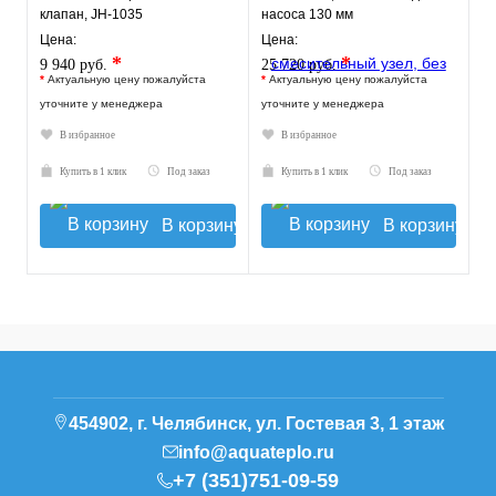
клапан, JH-1035
насоса 130 мм
VT.TECHNOMIX.0.130
Цена:
Цена:
*
*
9 940 руб.
25 720 руб.
*
Актуальную цену пожалуйста
*
Актуальную цену пожалуйста
уточните у менеджера
уточните у менеджера
В избранное
В избранное
Купить в 1 клик
Под заказ
Купить в 1 клик
Под заказ
В корзину
В корзину
454902, г. Челябинск, ул. Гостевая 3, 1 этаж
info@aquateplo.ru
+7 (351)751-09-59