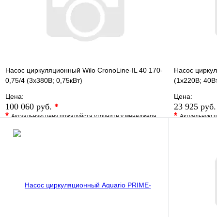
В корзину
Насос циркуляционный Wilo CronoLine-IL 40 170-
Насос циркул
0,75/4 (3х380В; 0,75кВт)
(1х220В; 40В
Цена:
Цена:
100 060 руб.
*
23 925 руб
*
*
Актуальную цену пожалуйста уточните у менеджера
Актуальную ц
В избранное
Сравнение
В избранно
Купить в 1 клик
Под заказ
Купить в 1 
В корзину