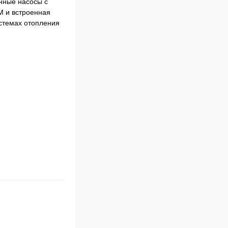
нные насосы с
M и встроенная
стемах отопления