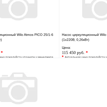
В корзину
яционный Wilo Atmos PICO 25/1-6
Насос циркуляционный Wilo
т)
(1х220В; 0,26кВт)
Цена:
.
*
115 450 руб.
*
*
ену пожалуйста уточните у менеджера
Актуальную цену пожалуйста 
е
Сравнение
В избранное
клик
Под заказ
Купить в 1 клик
В корзину