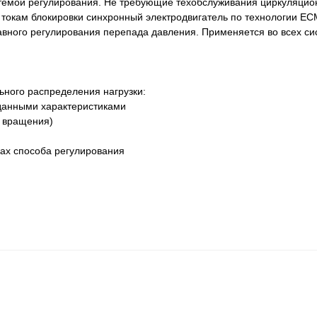
темой регулирования. Не требующие техобслуживания циркуляцио
токам блокировки синхронный электродвигатель по технологии EC
авного регулирования перепада давления. Применяется во всех си
ьного распределения нагрузки:
аданными характеристиками
ы вращения)
лах способа регулирования