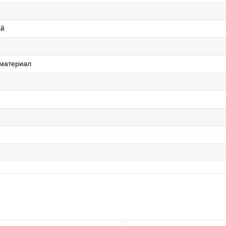
ый
 материал