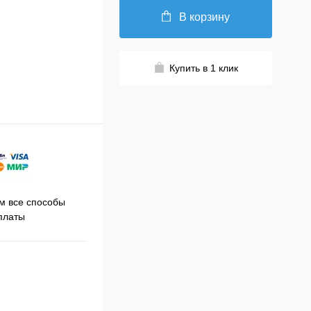
В корзину
Купить в 1 клик
Принимаем заказы на сайте
 все способы
Про
круглосуточно
платы