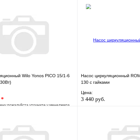
яционный Wilo Yonos PICO 15/1-6
Насос циркуляционный RO
 30Вт)
130 с гайками
Цена:
.
*
3 440 руб.
ену пожалуйста уточните у менеджера
В избранное
е
Сравнение
Купить в 1 клик
клик
Под заказ