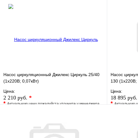
Насос циркуляционный Джилекс Циркуль 25/40
Насос циркул
(1х220В; 0,07кВт)
130 (1х220В;
Цена:
Цена:
2 210 руб.
*
18 895 руб
*
*
Актуальную цену пожалуйста уточните у менеджера
Актуальную ц
В избранное
Сравнение
В избранно
Купить в 1 клик
Под заказ
Купить в 1 