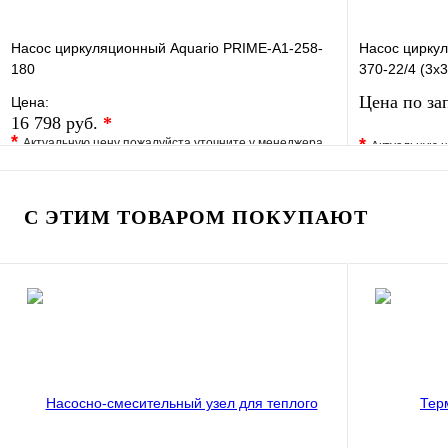
Насос циркуляционный Aquario PRIME-A1-258-
Насос циркул
180
370-22/4 (3х3
Цена по за
Цена:
16 798 руб.
*
*
*
Актуальную цену пожалуйста уточните у менеджера
Актуальную ц
В избранное
Сравнение
В избранно
Купить в 1 клик
Под заказ
Купить в 1 
С ЭТИМ ТОВАРОМ ПОКУПАЮТ
В корзину