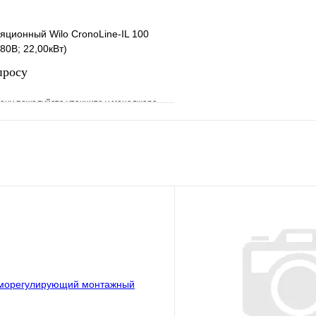
яционный Wilo CronoLine-IL 100
80В; 22,00кВт)
просу
ену пожалуйста уточните у менеджера
е
Сравнение
клик
Под заказ
Запросить цену