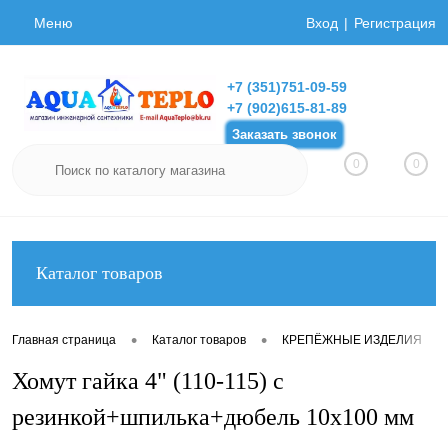
Меню
Вход
Регистрация
+7 (351)751-09-59
+7 (902)615-81-89
Заказать звонок
0
0
Каталог товаров
•
•
•
Главная страница
Каталог товаров
КРЕПЁЖНЫЕ ИЗДЕЛИЯ
Хомут гайка 4" (110-115) с
резинкой+шпилька+дюбель 10х100 мм