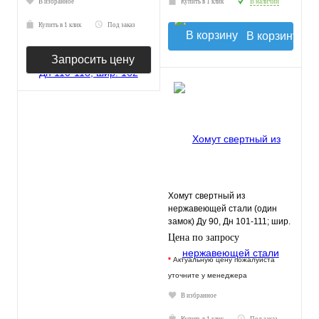
В избранное
Купить в 1 клик
В наличии
Купить в 1 клик
Под заказ
В корзину
Запросить цену
Хомут свертный из
нержавеющей стали (один
замок) Ду 90, Дн 101-111; шир.
250 арт. 18301
Цена по запросу
*
Актуальную цену пожалуйста
уточните у менеджера
В избранное