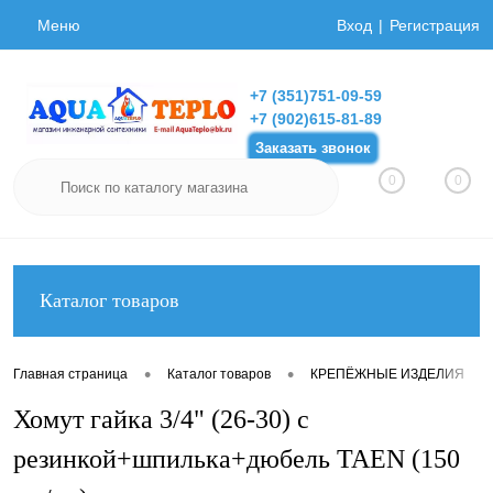
Меню
Вход
Регистрация
+7 (351)751-09-59
+7 (902)615-81-89
Заказать звонок
0
0
Каталог товаров
•
•
•
Главная страница
Каталог товаров
КРЕПЁЖНЫЕ ИЗДЕЛИЯ
Хомут гайка 3/4" (26-30) с
резинкой+шпилька+дюбель TAEN (150