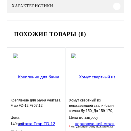
ХАРАКТЕРИСТИКИ
ПОХОЖИЕ ТОВАРЫ (8)
Крепление для бачка унитаза
Хомут свертный из
Frap FD-12 F807.12
нержавеющей стали (один
замок) Ду 150, Дн 159-170;
шир. 250 арт. 18304
Цена по запросу
Цена:
140 руб.
*
Актуальную цену пожалуйста