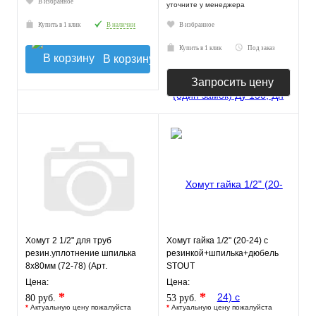
В избранное
уточните у менеджера
Купить в 1 клик
В наличии
В избранное
Купить в 1 клик
Под заказ
В корзину
Запросить цену
Хомут 2 1/2" для труб
Хомут гайка 1/2" (20-24) с
резин.уплотнение шпилька
резинкой+шпилька+дюбель
8х80мм (72-78) (Арт.
STOUT
8000050256)
Цена:
Цена:
*
*
80 руб.
53 руб.
*
Актуальную цену пожалуйста
*
Актуальную цену пожалуйста